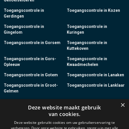
Genoelselderen
Toegangscontrole in
Toegangscontrole in Kozen
Gerdingen
Toegangscontrole in
Toegangscontrole in
Gingelom
Kuringen
Toegangscontrole in Gorsem
Toegangscontrole in
Kuttekoven
Toegangscontrole in Gors-
Toegangscontrole in
Opleeuw
Kwaadmechelen
Toegangscontrole in Gotem
Toegangscontrole in Lanaken
Toegangscontrole in Groot-
Toegangscontrole in Lanklaar
Gelmen
Toegangscontrole in Groot-
Toegangscontrole in Lauw
×
Deze website maakt gebruik
Loon
van cookies.
Toegangscontrole in Grote-
Toegangscontrole in
Deze website gebruikt cookies om uw gebruikerservaring te
Brogel
Leopoldsburg
verbeteren. Door onze website te gebruiken, stemt u in met alle