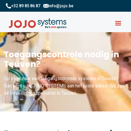
+32 89 85 86 87
info@jojo.be
Toegangscontrole nodig in
Teuven?
Op zoek naar een toegangscontrole systeem in Teuven?
Dan bent u bij JOJO SYSTEMS aan het juiste adres! Wij zijn
dé beveiligingsspecialist in Teuven.