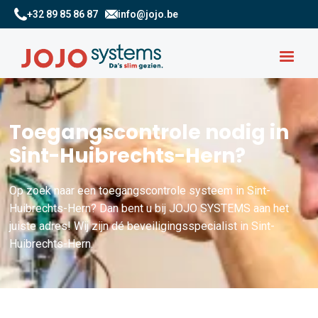
+32 89 85 86 87
info@jojo.be
Toegangscontrole nodig in
Sint-Huibrechts-Hern?
Op zoek naar een toegangscontrole systeem in Sint-
Huibrechts-Hern? Dan bent u bij JOJO SYSTEMS aan het
juiste adres! Wij zijn dé beveiligingsspecialist in Sint-
Huibrechts-Hern.