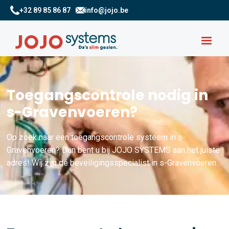
+32 89 85 86 87
info@jojo.be
Toegangscontrole nodig in
s-Gravenvoeren?
Op zoek naar een toegangscontrole systeem in s-
Gravenvoeren? Dan bent u bij JOJO SYSTEMS aan het juiste
adres! Wij zijn dé beveiligingsspecialist in s-Gravenvoeren.