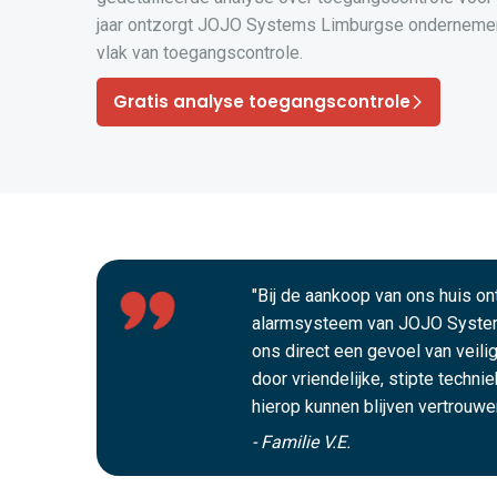
jaar ontzorgt JOJO Systems Limburgse ondernemer
vlak van toegangscontrole.
Gratis analyse toegangscontrole
"Bij de aankoop van ons huis o
alarmsysteem van JOJO Syste
ons direct een gevoel van veili
door vriendelijke, stipte techni
hierop kunnen blijven vertrouwen
- Familie V.E.