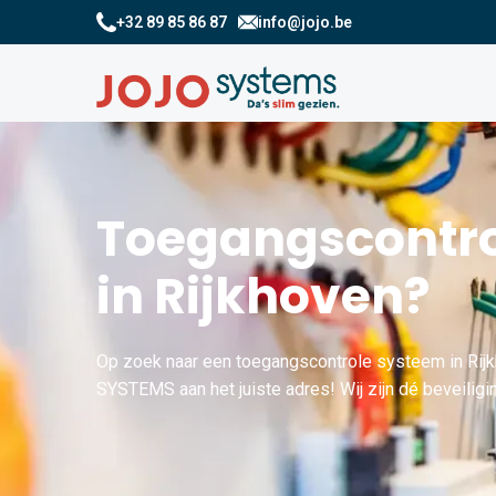
+32 89 85 86 87
info@jojo.be
Toegangscontro
in Rijkhoven?
Op zoek naar een toegangscontrole systeem in Rijk
SYSTEMS aan het juiste adres! Wij zijn dé beveiligin