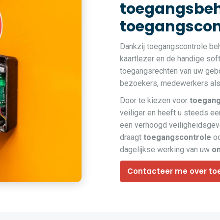
toegangsbeh
toegangscont
Dankzij toegangscontrole be
kaartlezer en de handige so
toegangsrechten van uw gebou
bezoekers, medewerkers als 
Door te kiezen voor
toegang
veiliger en heeft u steeds een
een verhoogd veiligheidsge
draagt
toegangscontrole
oo
dagelijkse werking van uw
o
Contacteer me over to