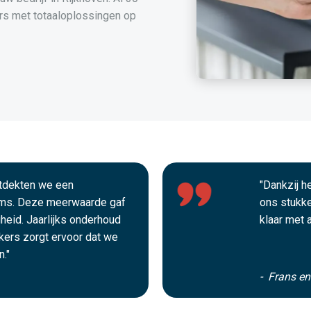
s met totaaloplossingen op
ntdekten we een
"Dankzij 
ms. Deze meerwaarde gaf
ons stukke
gheid. Jaarlijks onderhoud
klaar met 
ekers zorgt ervoor dat we
."
- Frans e