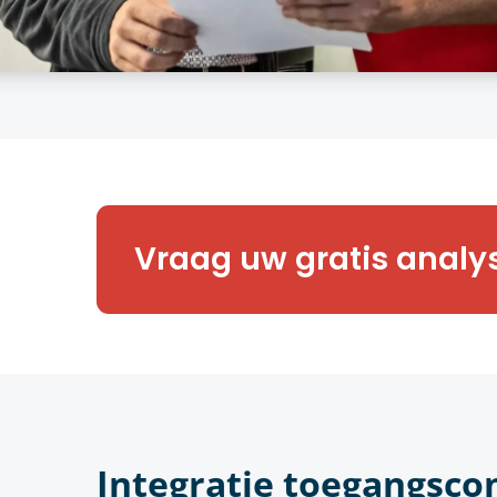
Benieuwd naar meer? Onze expe
Vraag uw gratis analy
graag een vrijblijvende toegan
van uw onderneming.
Integratie toegangsco