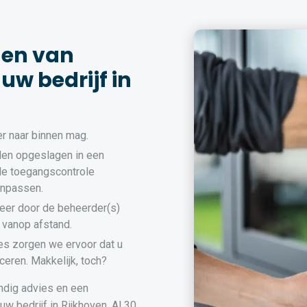
den van
uw bedrijf in
r naar binnen mag.
en opgeslagen in een
de toegangscontrole
anpassen.
eer door de beheerder(s)
 vanop afstand.
es zorgen we ervoor dat u
ceren. Makkelijk, toch?
ndig advies en een
w bedrijf in Rijkhoven. Al 30