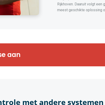
Rijkhoven. Daaruit volgt een 
meest geschikte oplossing o
rts bezorgen u
se aan
gsanalyse op maat
ntrole met andere systemen