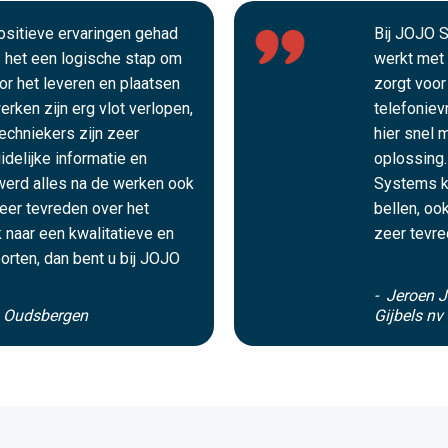
positieve ervaringen gehad
Bij JOJO S
het een logische stap om
werkt met 
oor het leveren en plaatsen
zorgt voor
rken zijn erg vlot verlopen,
telefoniev
echniekers zijn zeer
hier snel 
idelijke informatie en
oplossing.
werd alles na de werken ook
Systems k
zeer tevreden over het
bellen, oo
 naar een kwalitatieve en
zeer tevre
orten, dan bent u bij JOJO
- Jeroen J
s Oudsbergen
Gijbels nv