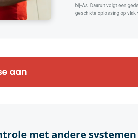
bij-As. Daaruit volgt een ged
geschikte oplossing op vlak
rts bezorgen u
se aan
gsanalyse op maat
ntrole met andere systemen