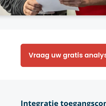
Benieuwd naar meer? Onze expe
Vraag uw gratis analy
graag een vrijblijvende toegan
van uw onderneming.
Integratie toegangsco