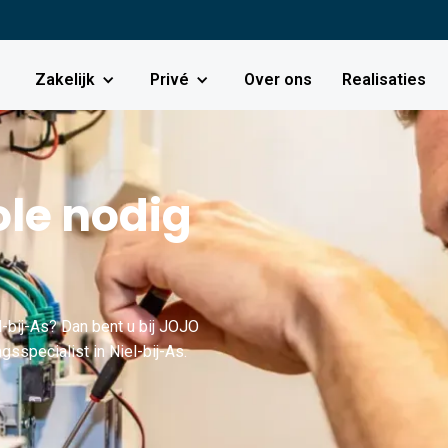
Zakelijk
Privé
Over ons
Realisaties
le nodig
-bij-As? Dan bent u bij JOJO
gsspecialist in Niel-bij-As.