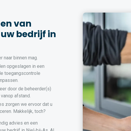
den van
uw bedrijf in
r naar binnen mag.
en opgeslagen in een
de toegangscontrole
anpassen.
eer door de beheerder(s)
 vanop afstand.
es zorgen we ervoor dat u
ceren. Makkelijk, toch?
ndig advies en een
 bedrijf in Niel-bij-As. Al