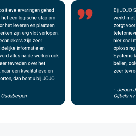
positieve ervaringen gehad
Bij JOJO S
het een logische stap om
werkt met 
oor het leveren en plaatsen
zorgt voor
rken zijn erg vlot verlopen,
telefoniev
echniekers zijn zeer
hier snel 
idelijke informatie en
oplossing.
werd alles na de werken ook
Systems k
zeer tevreden over het
bellen, oo
 naar een kwalitatieve en
zeer tevre
orten, dan bent u bij JOJO
- Jeroen J
s Oudsbergen
Gijbels nv