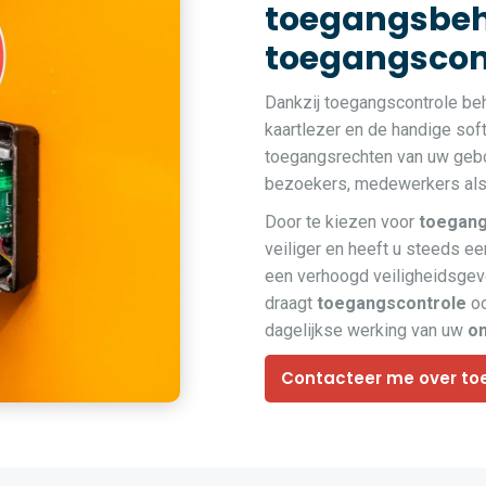
toegangsbeh
toegangscont
Dankzij toegangscontrole be
kaartlezer en de handige so
toegangsrechten van uw gebou
bezoekers, medewerkers als 
Door te kiezen voor
toegang
veiliger en heeft u steeds een
een verhoogd veiligheidsge
draagt
toegangscontrole
oo
dagelijkse werking van uw
o
Contacteer me over to