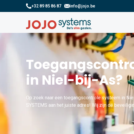
+32 89 85 86 87
info@jojo.be
Toegangscontro
in Niel-bij-As?
Op zoek naar een toegangscontrole systeem in Niel
SYSTEMS aan het juiste adres! Wij zijn dé beveiligin