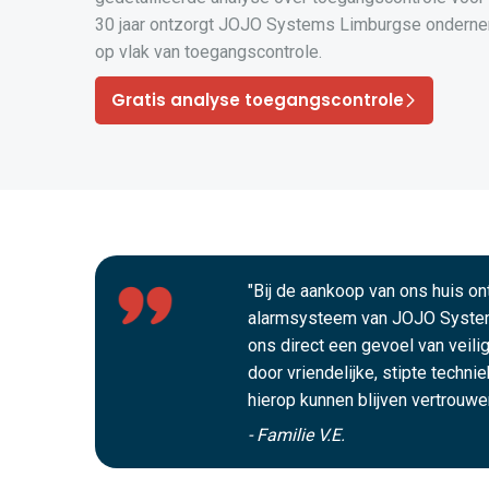
30 jaar ontzorgt JOJO Systems Limburgse onderne
op vlak van toegangscontrole.
Gratis analyse toegangscontrole
"Bij de aankoop van ons huis o
alarmsysteem van JOJO Syste
ons direct een gevoel van veili
door vriendelijke, stipte techni
hierop kunnen blijven vertrouwen
- Familie V.E.