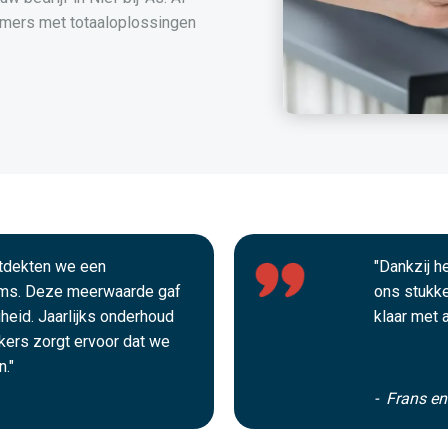
mers met totaaloplossingen
ntdekten we een
"Dankzij 
ms. Deze meerwaarde gaf
ons stukke
gheid. Jaarlijks onderhoud
klaar met 
ekers zorgt ervoor dat we
."
- Frans e