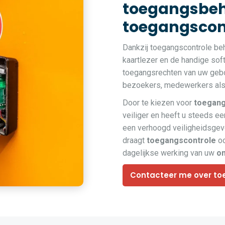
toegangsbeh
toegangscont
Dankzij toegangscontrole be
kaartlezer en de handige so
toegangsrechten van uw gebou
bezoekers, medewerkers als 
Door te kiezen voor
toegang
veiliger en heeft u steeds een
een verhoogd veiligheidsge
draagt
toegangscontrole
oo
dagelijkse werking van uw
o
Contacteer me over to