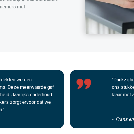
rnemers met
ntdekten we een
"Dankzij 
ms. Deze meerwaarde gaf
ons stukke
gheid. Jaarlijks onderhoud
klaar met 
ekers zorgt ervoor dat we
."
- Frans e