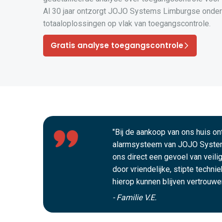
Al 30 jaar ontzorgt JOJO Systems Limburgse onde
totaaloplossingen op vlak van toegangscontrole.
Gratis analyse toegangscontrole
"Bij de aankoop van ons huis o
alarmsysteem van JOJO Syste
ons direct een gevoel van veili
door vriendelijke, stipte techni
hierop kunnen blijven vertrouwen
- Familie V.E.