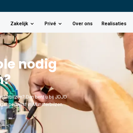
Zakelijk
Privé
Over ons
Realisaties
le nodig
n?
sterbilzen? Dan bent u bij JOJO
ngsspecialist in Munsterbilzen.