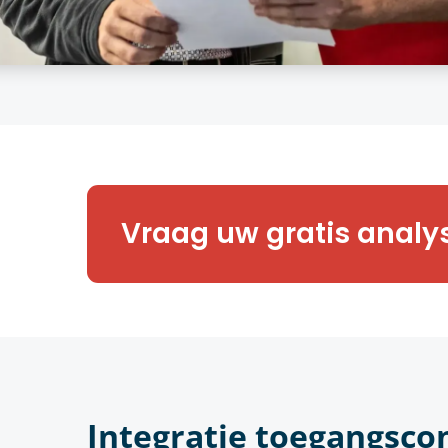
Benieuwd naar meer? Onze expe
Vraag uw gratis analy
graag een vrijblijvende toegan
van uw onderneming.
Integratie toegangsco