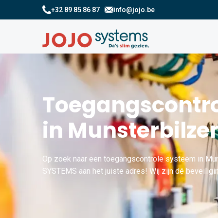
+32 89 85 86 87
info@jojo.be
Toegangscontro
in Munsterbilze
Op zoek naar een toegangscontrole systeem in Mun
SYSTEMS aan het juiste adres! Wij zijn dé beveiligi