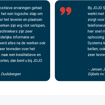
positieve ervaringen gehad
Bij JOJO S
het een logische stap om
werkt met 
oor het leveren en plaatsen
zorgt voor
rken zijn erg vlot verlopen,
telefoniev
echniekers zijn zeer
hier snel 
idelijke informatie en
oplossing.
werd alles na de werken ook
Systems k
zeer tevreden over het
bellen, oo
 naar een kwalitatieve en
zeer tevre
orten, dan bent u bij JOJO
- Jeroen J
s Oudsbergen
Gijbels nv