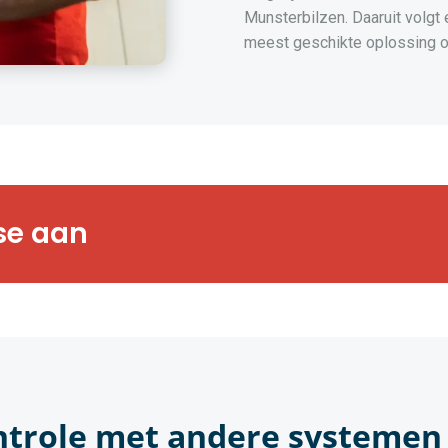
Munsterbilzen. Daaruit volgt
meest geschikte oplossing o
rts bezorgen u
se aan
gsanalyse op maat
ntrole met andere systemen