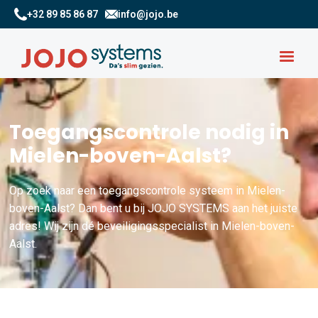
+32 89 85 86 87
info@jojo.be
Toegangscontrole nodig in
Mielen-boven-Aalst?
Op zoek naar een toegangscontrole systeem in Mielen-
boven-Aalst? Dan bent u bij JOJO SYSTEMS aan het juiste
adres! Wij zijn dé beveiligingsspecialist in Mielen-boven-
Aalst.