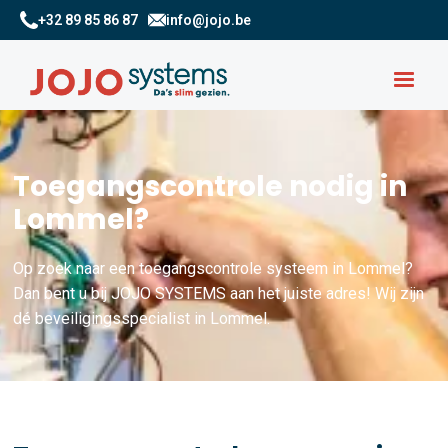
+32 89 85 86 87
info@jojo.be
Toegangscontrole nodig in
Lommel?
Op zoek naar een toegangscontrole systeem in Lommel?
Dan bent u bij JOJO SYSTEMS aan het juiste adres! Wij zijn
dé beveiligingsspecialist in Lommel.