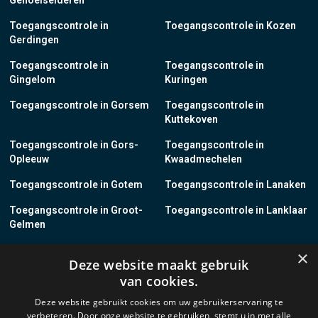
Genoelselderen
Toegangscontrole in
Toegangscontrole in Kozen
Gerdingen
Toegangscontrole in
Toegangscontrole in
Gingelom
Kuringen
Toegangscontrole in Gorsem
Toegangscontrole in
Kuttekoven
Toegangscontrole in Gors-
Toegangscontrole in
Opleeuw
Kwaadmechelen
Toegangscontrole in Gotem
Toegangscontrole in Lanaken
Toegangscontrole in Groot-
Toegangscontrole in Lanklaar
Gelmen
Toegangscontrole in Groot-
Toegangscontrole in Lauw
×
Deze website maakt gebruik
Loon
van cookies.
Toegangscontrole in Grote-
Toegangscontrole in
Deze website gebruikt cookies om uw gebruikerservaring te
Brogel
Leopoldsburg
verbeteren. Door onze website te gebruiken, stemt u in met alle