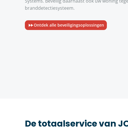
Systems. Beveilig daarnaast ook uw woning tege
branddetectiesysteem.
Ontdek alle beveiligingsoplossingen
De totaalservice van 