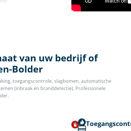
aat van uw bedrijf of
en-Bolder
aking, toegangscontrole, slagbomen, automatische
emen (inbraak en branddetectie). Professionele
lder.
Toegangscont