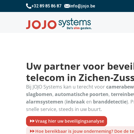
+32 89 85 86 87
info@jojo.be
Uw partner voor beveil
telecom in Zichen-Zus
Bij JOJO Systems kan u terecht voor
camerabew
slagbomen
,
automatische poorten
,
terreinb
alarmsystemen
(
inbraak
en
branddetectie
). 
snelle service, steeds in uw buurt.
Vraag hier uw beveiligingsanalyse
Hoe bereikbaar is jouw onderneming? Doe de te