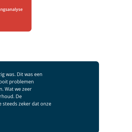
gingsanalyse
ig was. Dit was een
nooit problemen
n. Wat we zeer
erhoud. De
we steeds zeker dat onze