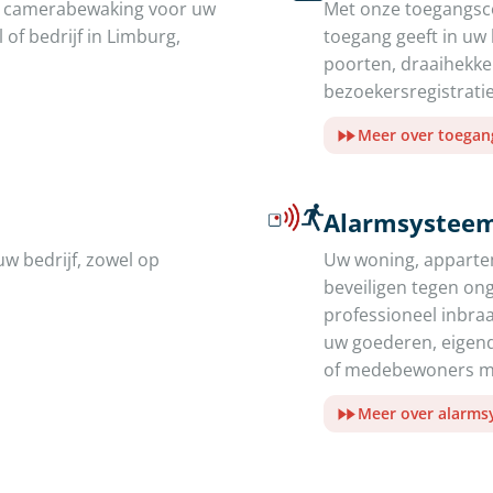
de camerabewaking voor uw
Met onze toegangsco
of bedrijf in Limburg,
toegang geeft in uw
poorten, draaihekk
bezoekersregistratie
Meer over toegan
Alarmsysteem
uw bedrijf, zowel op
Uw woning, appartem
beveiligen tegen on
professioneel inbr
uw goederen, eigend
of medebewoners me
Meer over alarm