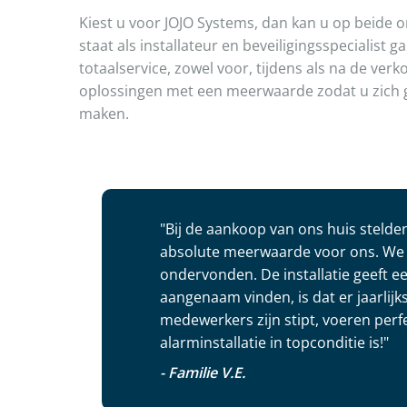
Kiest u voor JOJO Systems, dan kan u op beide 
staat als installateur en beveiligingsspecialist 
totaalservice, zowel voor, tijdens als na de ver
oplossingen met een meerwaarde zodat u zich 
maken.
"Bij de aankoop van ons huis steld
absolute meerwaarde voor ons. We 
ondervonden. De installatie geeft e
aangenaam vinden, is dat er jaarli
medewerkers zijn stipt, voeren perfe
alarminstallatie in topconditie is!"
- Familie V.E.