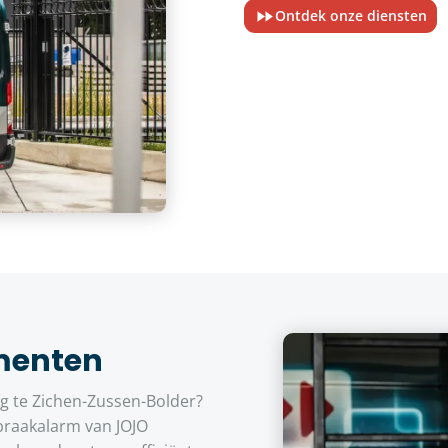
Ontdek onze diensten
menten
 te Zichen-Zussen-Bolder?
braakalarm van JOJO