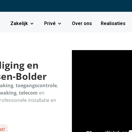
Zakelijk
Privé
Over ons
Realisaties
iging en
sen-Bolder
aking
,
toegangscontrole
,
ewaking
,
telecom
en
Professionele installatie en
st!