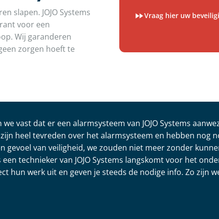
oren slapen. JOJO Systems
Vraag hier uw beveili
garant voor een
koop. Wij garanderen
geen zorgen hoeft te
en we vast dat er een alarmsysteem van JOJO Systems aanwez
zijn heel tevreden over het alarmsysteem en hebben nog 
en gevoel van veiligheid, we zouden niet meer zonder kunne
jks een technieker van JOJO Systems langskomt voor het ond
ct hun werk uit en geven je steeds de nodige info. Zo zijn 