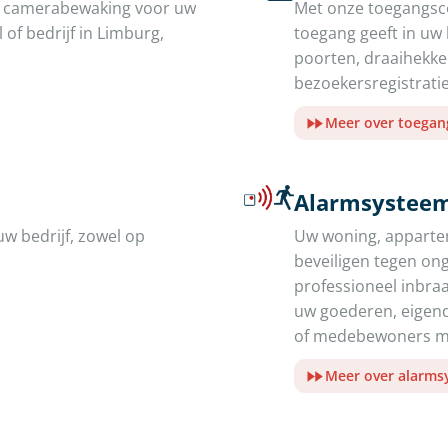
de camerabewaking voor uw
Met onze toegangsco
of bedrijf in Limburg,
toegang geeft in uw
poorten, draaihekk
bezoekersregistratie
Meer over toegan
Alarmsysteem
uw bedrijf, zowel op
Uw woning, appartem
beveiligen tegen on
professioneel inbr
uw goederen, eigend
of medebewoners me
Meer over alarm