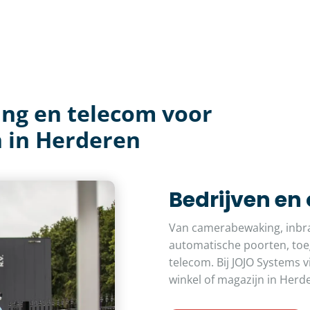
ing en telecom voor
 in Herderen
Bedrijven en
Van camerabewaking, inbra
automatische poorten, toeg
telecom. Bij JOJO Systems v
winkel of magazijn in Herd