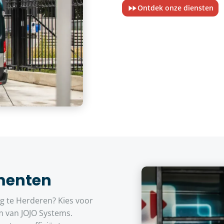
Ontdek onze diensten
menten
 te Herderen? Kies voor
m van JOJO Systems.