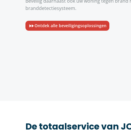
Beveilig daarnaast ook uw woning tegen brand m
branddetectiesysteem.
Ontdek alle beveiligingsoplossingen
De totaalservice van 