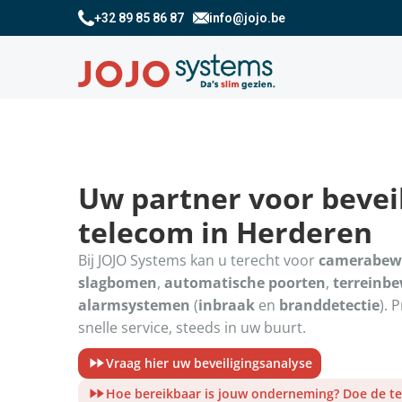
+32 89 85 86 87
info@jojo.be
Uw partner voor beveil
telecom in Herderen
Bij JOJO Systems kan u terecht voor
camerabew
slagbomen
,
automatische poorten
,
terreinb
alarmsystemen
(
inbraak
en
branddetectie
). 
snelle service, steeds in uw buurt.
Vraag hier uw beveiligingsanalyse
Hoe bereikbaar is jouw onderneming? Doe de te