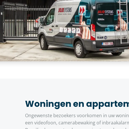
Woningen en apparte
Ongewenste bezoekers voorkomen in uw woning
een videofoon, camerabewaking of inbraakalar