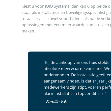
Kiest u voor JOJO Systems, dan kan u op beide 
staat als installateur en beveiligingsspecialist 
totaalservice, zowel voor, tijdens als na de ver
oplossingen met een meerwaarde zodat u zich 
maken.
"Bij de aankoop van ons huis steld
absolute meerwaarde voor ons. We 
ondervonden. De installatie geeft e
aangenaam vinden, is dat er jaarli
medewerkers zijn stipt, voeren perfe
alarminstallatie in topconditie is!"
- Familie V.E.