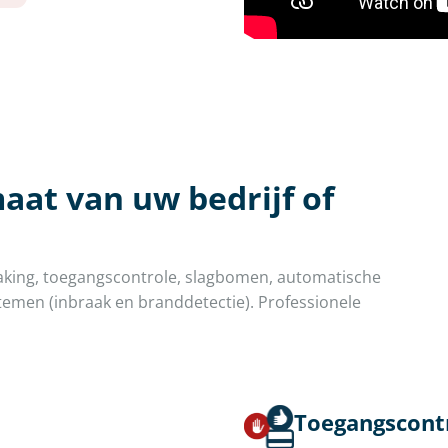
aat van uw bedrijf of
aking, toegangscontrole, slagbomen, automatische
emen (inbraak en branddetectie). Professionele
Toegangscont