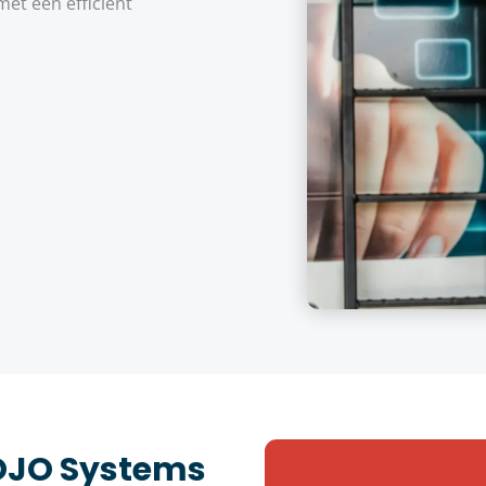
et een efficiënt
JOJO Systems