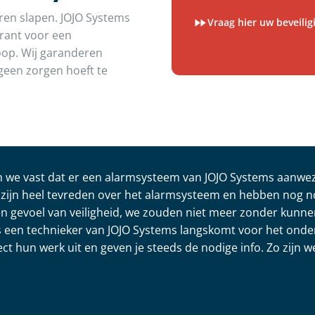
oren slapen. JOJO Systems
Vraag hier uw beveili
garant voor een
koop. Wij garanderen
geen zorgen hoeft te
en we vast dat er een alarmsysteem van JOJO Systems aanwez
zijn heel tevreden over het alarmsysteem en hebben nog 
en gevoel van veiligheid, we zouden niet meer zonder kunne
jks een technieker van JOJO Systems langskomt voor het ond
ct hun werk uit en geven je steeds de nodige info. Zo zijn 