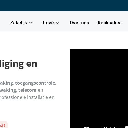
Zakelijk
Privé
Over ons
Realisaties
iging en
aking
,
toegangscontrole
,
ewaking
,
telecom
en
Professionele installatie en
st!