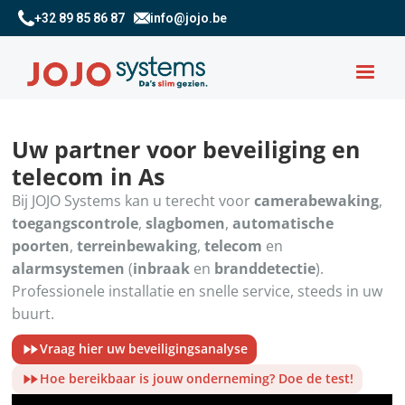
+32 89 85 86 87
info@jojo.be
Uw partner voor beveiliging en
telecom in As
Bij JOJO Systems kan u terecht voor
camerabewaking
,
toegangscontrole
,
slagbomen
,
automatische
poorten
,
terreinbewaking
,
telecom
en
alarmsystemen
(
inbraak
en
branddetectie
).
Professionele installatie en snelle service, steeds in uw
buurt.
Vraag hier uw beveiligingsanalyse
Hoe bereikbaar is jouw onderneming? Doe de test!