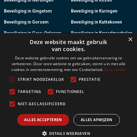
Beveiliging in Gingelom
Beveiliging in Kuringen
Beveiliging in Gorsem
Beveiliging in Kuttekoven
Beveiliging in Gors-Opleeuw
Beveiliging in Kwaadmechelen
×
Deze website maakt gebruik
Beveiliging in Gotem
Beveiliging in Lanaken
van cookies.
Beveiliging in Groot-Gelmen
Beveiliging in Lanklaar
Deze website gebruikt cookies om uw gebruikerservaring te
verbeteren. Door onze website te gebruiken, stemt u in met alle
Beveiliging in Groot-Loon
Beveiliging in Lauw
cookies in overeenstemming met ons Cookiebeleid.
Lees verder
Beveiliging in Grote-Brogel
Beveiliging in Leopoldsburg
STRIKT NOODZAKELIJK
PRESTATIE
Beveiliging in Grote-Spouwen
Beveiliging in Leut
TARGETING
FUNCTIONEEL
Beveiliging in Gruitrode
Beveiliging in Linkhout
NIET-GECLASSIFICEERD
Beveiliging in Guigoven
Beveiliging in Loksbergen
ALLES ACCEPTEREN
ALLES AFWIJZEN
Meer
DETAILS WEERGEVEN