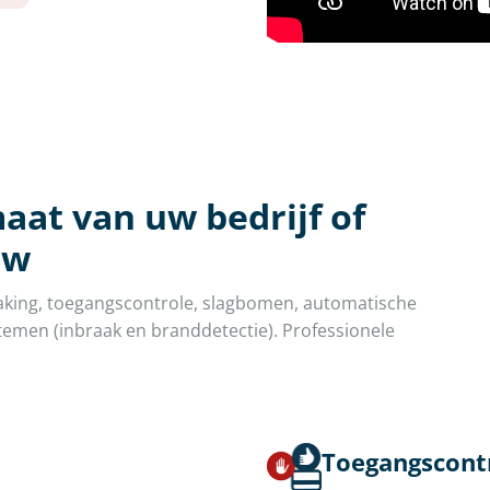
aat van uw bedrijf of
uw
aking, toegangscontrole, slagbomen, automatische
emen (inbraak en branddetectie). Professionele
Toegangscont