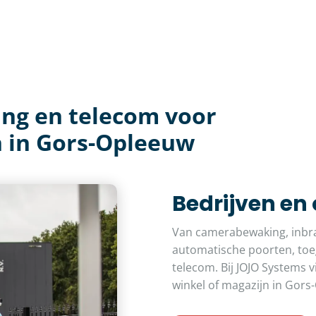
ing en telecom voor
n in Gors-Opleeuw
Bedrijven en
Van camerabewaking, inbra
automatische poorten, toeg
telecom. Bij JOJO Systems v
winkel of magazijn in Gors