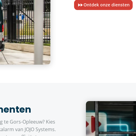
Ontdek onze diensten
menten
 te Gors-Opleeuw? Kies
alarm van JOJO Systems.