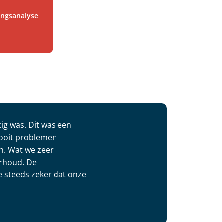
gingsanalyse
ig was. Dit was een
nooit problemen
n. Wat we zeer
erhoud. De
we steeds zeker dat onze