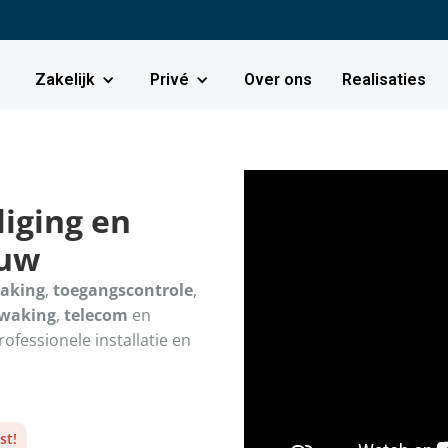
Zakelijk
Privé
Over ons
Realisaties
iging en
euw
aking
,
toegangscontrole
,
ewaking
,
telecom
en
Professionele installatie en
st!