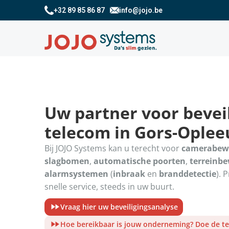
+32 89 85 86 87
info@jojo.be
Uw partner voor beveil
telecom in Gors-Ople
Bij JOJO Systems kan u terecht voor
camerabew
slagbomen
,
automatische poorten
,
terreinb
alarmsystemen
(
inbraak
en
branddetectie
). 
snelle service, steeds in uw buurt.
Vraag hier uw beveiligingsanalyse
Hoe bereikbaar is jouw onderneming? Doe de te