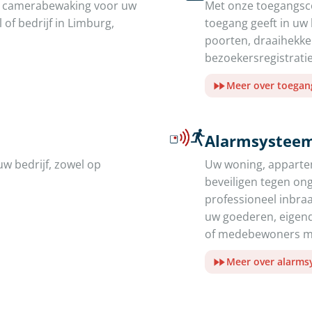
de camerabewaking voor uw
Met onze toegangsco
of bedrijf in Limburg,
toegang geeft in uw
poorten, draaihekk
bezoekersregistratie
Meer over toegan
Alarmsysteem
uw bedrijf, zowel op
Uw woning, appartem
beveiligen tegen on
professioneel inbr
uw goederen, eigend
of medebewoners me
Meer over alarm