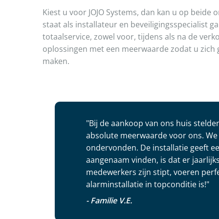
Kiest u voor JOJO Systems, dan kan u op beide 
staat als installateur en beveiligingsspecialist 
totaalservice, zowel voor, tijdens als na de ver
oplossingen met een meerwaarde zodat u zich 
maken.
"Bij de aankoop van ons huis steld
absolute meerwaarde voor ons. We 
ondervonden. De installatie geeft e
aangenaam vinden, is dat er jaarli
medewerkers zijn stipt, voeren perfe
alarminstallatie in topconditie is!"
- Familie V.E.