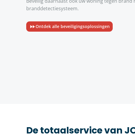
Beveilig daarnaast ook uw woning tegen brand m
branddetectiesysteem.
Ontdek alle beveiligingsoplossingen
De totaalservice van 