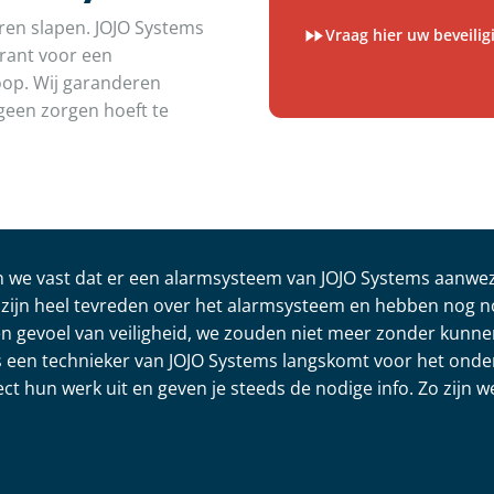
oren slapen. JOJO Systems
Vraag hier uw beveili
garant voor een
koop. Wij garanderen
geen zorgen hoeft te
en we vast dat er een alarmsysteem van JOJO Systems aanwez
zijn heel tevreden over het alarmsysteem en hebben nog 
en gevoel van veiligheid, we zouden niet meer zonder kunne
jks een technieker van JOJO Systems langskomt voor het ond
ct hun werk uit en geven je steeds de nodige info. Zo zijn 