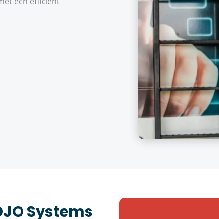
et een efficiënt
JOJO Systems