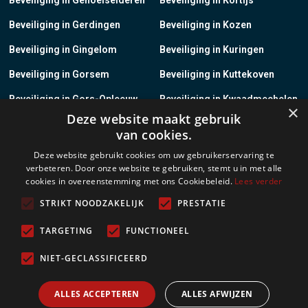
Beveiliging in Gerdingen
Beveiliging in Kozen
Beveiliging in Gingelom
Beveiliging in Kuringen
Beveiliging in Gorsem
Beveiliging in Kuttekoven
Beveiliging in Gors-Opleeuw
Beveiliging in Kwaadmechelen
×
Deze website maakt gebruik
Beveiliging in Gotem
Beveiliging in Lanaken
van cookies.
Beveiliging in Groot-Gelmen
Beveiliging in Lanklaar
Deze website gebruikt cookies om uw gebruikerservaring te
verbeteren. Door onze website te gebruiken, stemt u in met alle
Beveiliging in Groot-Loon
Beveiliging in Lauw
cookies in overeenstemming met ons Cookiebeleid.
Lees verder
Beveiliging in Grote-Brogel
Beveiliging in Leopoldsburg
STRIKT NOODZAKELIJK
PRESTATIE
Beveiliging in Grote-Spouwen
Beveiliging in Leut
TARGETING
FUNCTIONEEL
Beveiliging in Gruitrode
Beveiliging in Linkhout
NIET-GECLASSIFICEERD
Beveiliging in Guigoven
Beveiliging in Loksbergen
ALLES ACCEPTEREN
ALLES AFWIJZEN