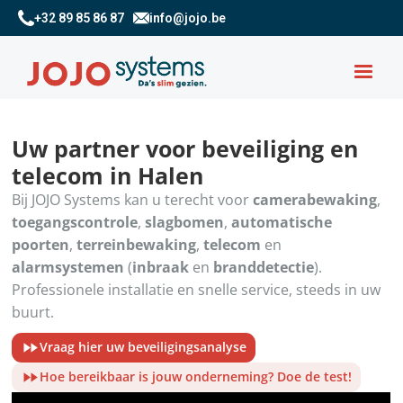
+32 89 85 86 87
info@jojo.be
Uw partner voor beveiliging en
telecom in Halen
Bij JOJO Systems kan u terecht voor
camerabewaking
,
toegangscontrole
,
slagbomen
,
automatische
poorten
,
terreinbewaking
,
telecom
en
alarmsystemen
(
inbraak
en
branddetectie
).
Professionele installatie en snelle service, steeds in uw
buurt.
Vraag hier uw beveiligingsanalyse
Hoe bereikbaar is jouw onderneming? Doe de test!