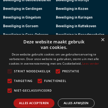
Beveiliging in Gerdingen
Beveiliging in Kozen
Beveiliging in Gingelom
Beveiliging in Kuringen
Beveiliging in Gorsem
Beveiliging in Kuttekoven
Beveiliging in Gors-Opleeuw
Beveiliging in Kwaadmechelen
×
Deze website maakt gebruik
Beveiliging in Gotem
Beveiliging in Lanaken
van cookies.
Beveiliging in Groot-Gelmen
Beveiliging in Lanklaar
Deze website gebruikt cookies om uw gebruikerservaring te
verbeteren. Door onze website te gebruiken, stemt u in met alle
Beveiliging in Groot-Loon
Beveiliging in Lauw
cookies in overeenstemming met ons Cookiebeleid.
Lees verder
Beveiliging in Grote-Brogel
Beveiliging in Leopoldsburg
STRIKT NOODZAKELIJK
PRESTATIE
Beveiliging in Grote-Spouwen
Beveiliging in Leut
TARGETING
FUNCTIONEEL
Beveiliging in Gruitrode
Beveiliging in Linkhout
NIET-GECLASSIFICEERD
Beveiliging in Guigoven
Beveiliging in Loksbergen
ALLES ACCEPTEREN
ALLES AFWIJZEN