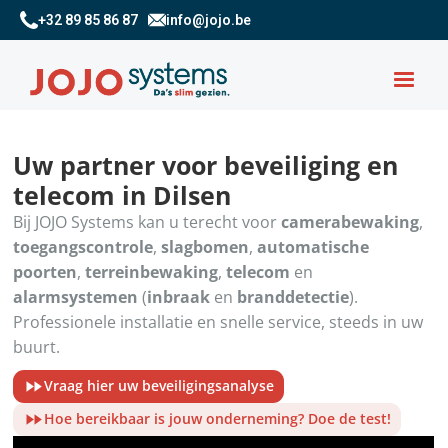
+32 89 85 86 87
info@jojo.be
Uw partner voor beveiliging en
telecom in Dilsen
Bij JOJO Systems kan u terecht voor
camerabewaking
,
toegangscontrole
,
slagbomen
,
automatische
poorten
,
terreinbewaking
,
telecom
en
alarmsystemen
(
inbraak
en
branddetectie
).
Professionele installatie en snelle service, steeds in uw
buurt.
Vraag hier uw beveiligingsanalyse
Hoe bereikbaar is jouw onderneming? Doe de test!