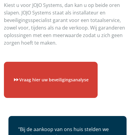
Kiest u voor JOJO Systems, dan kan u op beide oren
slapen. JOJO Systems staat als installateur en
beveiligingsspecialist garant voor een totaalservice,
zowel voor, tijdens als na de verkoop. Wij garanderen
oplossingen met een meerwaarde zodat u zich geen
zorgen hoeft te maken.
Vraag hier uw beveiligingsanalyse
"Bij de aankoop van ons huis stelden we