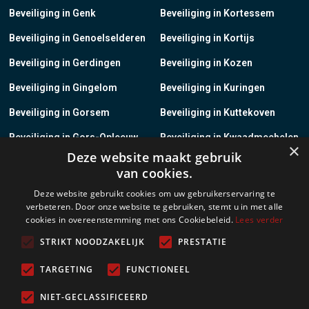
Beveiliging in Genk
Beveiliging in Kortessem
Beveiliging in Genoelselderen
Beveiliging in Kortijs
Beveiliging in Gerdingen
Beveiliging in Kozen
Beveiliging in Gingelom
Beveiliging in Kuringen
Beveiliging in Gorsem
Beveiliging in Kuttekoven
Beveiliging in Gors-Opleeuw
Beveiliging in Kwaadmechelen
×
Deze website maakt gebruik
Beveiliging in Gotem
Beveiliging in Lanaken
van cookies.
Beveiliging in Groot-Gelmen
Beveiliging in Lanklaar
Deze website gebruikt cookies om uw gebruikerservaring te
verbeteren. Door onze website te gebruiken, stemt u in met alle
Beveiliging in Groot-Loon
Beveiliging in Lauw
cookies in overeenstemming met ons Cookiebeleid.
Lees verder
Beveiliging in Grote-Brogel
Beveiliging in Leopoldsburg
STRIKT NOODZAKELIJK
PRESTATIE
Beveiliging in Grote-Spouwen
Beveiliging in Leut
TARGETING
FUNCTIONEEL
Beveiliging in Gruitrode
Beveiliging in Linkhout
NIET-GECLASSIFICEERD