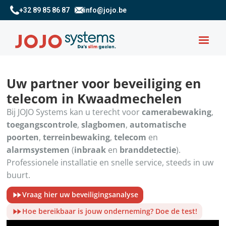
+32 89 85 86 87
info@jojo.be
Uw partner voor beveiliging en
telecom in Kwaadmechelen
Bij JOJO Systems kan u terecht voor
camerabewaking
,
toegangscontrole
,
slagbomen
,
automatische
poorten
,
terreinbewaking
,
telecom
en
alarmsystemen
(
inbraak
en
branddetectie
).
Professionele installatie en snelle service, steeds in uw
buurt.
Vraag hier uw beveiligingsanalyse
Hoe bereikbaar is jouw onderneming? Doe de test!