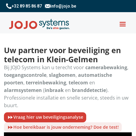
+32 89 85 86 87
info@jojo.be
Uw partner voor beveiliging en
telecom in Klein-Gelmen
Bij JOJO Systems kan u terecht voor
camerabewaking
,
toegangscontrole
,
slagbomen
,
automatische
poorten
,
terreinbewaking
,
telecom
en
alarmsystemen
(
inbraak
en
branddetectie
).
Professionele installatie en snelle service, steeds in uw
buurt.
Vraag hier uw beveiligingsanalyse
Hoe bereikbaar is jouw onderneming? Doe de test!