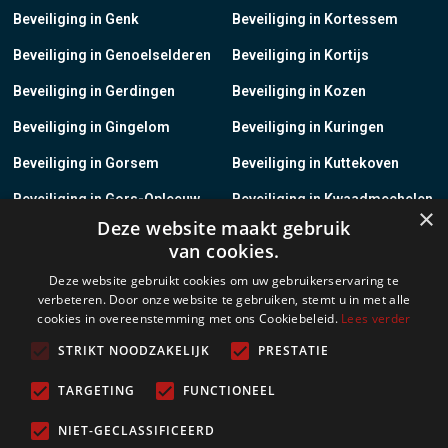
Beveiliging in Genk
Beveiliging in Kortessem
Beveiliging in Genoelselderen
Beveiliging in Kortijs
Beveiliging in Gerdingen
Beveiliging in Kozen
Beveiliging in Gingelom
Beveiliging in Kuringen
Beveiliging in Gorsem
Beveiliging in Kuttekoven
Beveiliging in Gors-Opleeuw
Beveiliging in Kwaadmechelen
×
Deze website maakt gebruik
Beveiliging in Gotem
Beveiliging in Lanaken
van cookies.
Beveiliging in Groot-Gelmen
Beveiliging in Lanklaar
Deze website gebruikt cookies om uw gebruikerservaring te
verbeteren. Door onze website te gebruiken, stemt u in met alle
Beveiliging in Groot-Loon
Beveiliging in Lauw
cookies in overeenstemming met ons Cookiebeleid.
Lees verder
Beveiliging in Grote-Brogel
Beveiliging in Leopoldsburg
STRIKT NOODZAKELIJK
PRESTATIE
Beveiliging in Grote-Spouwen
Beveiliging in Leut
TARGETING
FUNCTIONEEL
Beveiliging in Gruitrode
Beveiliging in Linkhout
NIET-GECLASSIFICEERD