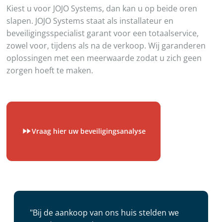
Kiest u voor JOJO Systems, dan kan u op beide oren
slapen. JOJO Systems staat als installateur en
beveiligingsspecialist garant voor een totaalservice,
zowel voor, tijdens als na de verkoop. Wij garanderen
oplossingen met een meerwaarde zodat u zich geen
zorgen hoeft te maken.
Vraag hier uw beveiligingsanalyse
"Bij de aankoop van ons huis stelden we