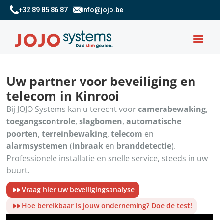
+32 89 85 86 87
info@jojo.be
Uw partner voor beveiliging en
telecom in Kinrooi
Bij JOJO Systems kan u terecht voor
camerabewaking
,
toegangscontrole
,
slagbomen
,
automatische
poorten
,
terreinbewaking
,
telecom
en
alarmsystemen
(
inbraak
en
branddetectie
).
Professionele installatie en snelle service, steeds in uw
buurt.
Vraag hier uw beveiligingsanalyse
Hoe bereikbaar is jouw onderneming? Doe de test!