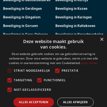
Beveiliging in Gerdingen
Beveiliging in Kozen
Beveiliging in Gingelom
Beveiliging in Kuringen
Beveiliging in Gorsem
Beveiliging in Kuttekoven
Beveiliging in Gors-Opleeuw
Beveiliging in Kwaadmechelen
×
Deze website maakt gebruik
Beveiliging in Gotem
Beveiliging in Lanaken
van cookies.
Beveiliging in Groot-Gelmen
Beveiliging in Lanklaar
Deze website gebruikt cookies om uw gebruikerservaring te
verbeteren. Door onze website te gebruiken, stemt u in met alle
Beveiliging in Groot-Loon
Beveiliging in Lauw
cookies in overeenstemming met ons Cookiebeleid.
Lees verder
Beveiliging in Grote-Brogel
Beveiliging in Leopoldsburg
STRIKT NOODZAKELIJK
PRESTATIE
Beveiliging in Grote-Spouwen
Beveiliging in Leut
TARGETING
FUNCTIONEEL
Beveiliging in Gruitrode
Beveiliging in Linkhout
NIET-GECLASSIFICEERD
Beveiliging in Guigoven
Beveiliging in Loksbergen
ALLES ACCEPTEREN
ALLES AFWIJZEN