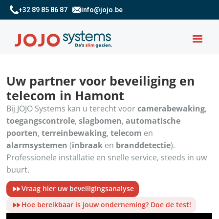
+32 89 85 86 87
info@jojo.be
Uw partner voor beveiliging en
telecom in Hamont
Bij JOJO Systems kan u terecht voor
camerabewaking
,
toegangscontrole
,
slagbomen
,
automatische
poorten
,
terreinbewaking
,
telecom
en
alarmsystemen
(
inbraak
en
branddetectie
).
Professionele installatie en snelle service, steeds in uw
buurt.
Vraag hier uw beveiligingsanalyse
Hoe bereikbaar is jouw onderneming? Doe de test!