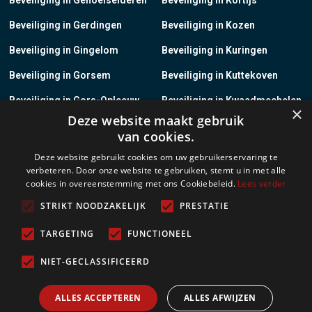
Beveiliging in Gerdingen
Beveiliging in Kozen
Beveiliging in Gingelom
Beveiliging in Kuringen
Beveiliging in Gorsem
Beveiliging in Kuttekoven
Beveiliging in Gors-Opleeuw
Beveiliging in Kwaadmechelen
×
Deze website maakt gebruik
Beveiliging in Gotem
Beveiliging in Lanaken
van cookies.
Beveiliging in Groot-Gelmen
Beveiliging in Lanklaar
Deze website gebruikt cookies om uw gebruikerservaring te
verbeteren. Door onze website te gebruiken, stemt u in met alle
Beveiliging in Groot-Loon
Beveiliging in Lauw
cookies in overeenstemming met ons Cookiebeleid.
Lees verder
Beveiliging in Grote-Brogel
Beveiliging in Leopoldsburg
STRIKT NOODZAKELIJK
PRESTATIE
Beveiliging in Grote-Spouwen
Beveiliging in Leut
TARGETING
FUNCTIONEEL
Beveiliging in Gruitrode
Beveiliging in Linkhout
NIET-GECLASSIFICEERD
Beveiliging in Guigoven
Beveiliging in Loksbergen
ALLES ACCEPTEREN
ALLES AFWIJZEN