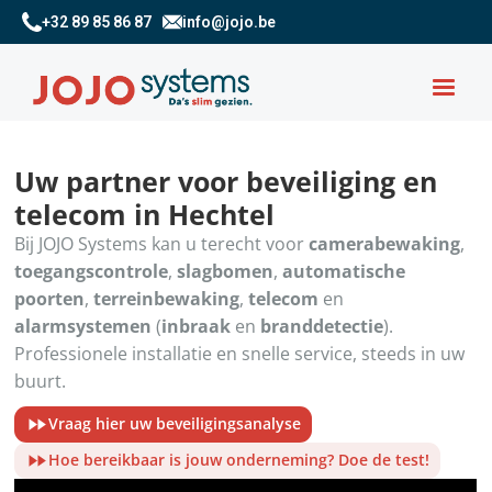
+32 89 85 86 87
info@jojo.be
Uw partner voor beveiliging en
telecom in Hechtel
Bij JOJO Systems kan u terecht voor
camerabewaking
,
toegangscontrole
,
slagbomen
,
automatische
poorten
,
terreinbewaking
,
telecom
en
alarmsystemen
(
inbraak
en
branddetectie
).
Professionele installatie en snelle service, steeds in uw
buurt.
Vraag hier uw beveiligingsanalyse
Hoe bereikbaar is jouw onderneming? Doe de test!