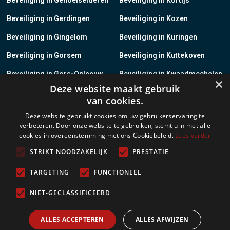
Beveiliging in Gerdingen
Beveiliging in Kozen
Beveiliging in Gingelom
Beveiliging in Kuringen
Beveiliging in Gorsem
Beveiliging in Kuttekoven
Beveiliging in Gors-Opleeuw
Beveiliging in Kwaadmechelen
×
Deze website maakt gebruik
Beveiliging in Gotem
Beveiliging in Lanaken
van cookies.
Beveiliging in Groot-Gelmen
Beveiliging in Lanklaar
Deze website gebruikt cookies om uw gebruikerservaring te
verbeteren. Door onze website te gebruiken, stemt u in met alle
Beveiliging in Groot-Loon
Beveiliging in Lauw
cookies in overeenstemming met ons Cookiebeleid.
Lees verder
Beveiliging in Grote-Brogel
Beveiliging in Leopoldsburg
STRIKT NOODZAKELIJK
PRESTATIE
Beveiliging in Grote-Spouwen
Beveiliging in Leut
TARGETING
FUNCTIONEEL
Beveiliging in Gruitrode
Beveiliging in Linkhout
NIET-GECLASSIFICEERD
Beveiliging in Guigoven
Beveiliging in Loksbergen
ALLES ACCEPTEREN
ALLES AFWIJZEN