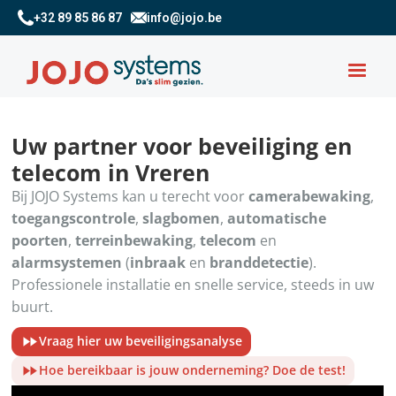
+32 89 85 86 87
info@jojo.be
Uw partner voor beveiliging en
telecom in Vreren
Bij JOJO Systems kan u terecht voor
camerabewaking
,
toegangscontrole
,
slagbomen
,
automatische
poorten
,
terreinbewaking
,
telecom
en
alarmsystemen
(
inbraak
en
branddetectie
).
Professionele installatie en snelle service, steeds in uw
buurt.
Vraag hier uw beveiligingsanalyse
Hoe bereikbaar is jouw onderneming? Doe de test!