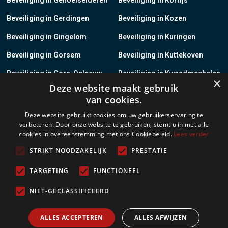
Beveiliging in Gerdingen
Beveiliging in Kozen
Beveiliging in Gingelom
Beveiliging in Kuringen
Beveiliging in Gorsem
Beveiliging in Kuttekoven
Beveiliging in Gors-Opleeuw
Beveiliging in Kwaadmechelen
×
Deze website maakt gebruik
Beveiliging in Gotem
Beveiliging in Lanaken
van cookies.
Beveiliging in Groot-Gelmen
Beveiliging in Lanklaar
Deze website gebruikt cookies om uw gebruikerservaring te
verbeteren. Door onze website te gebruiken, stemt u in met alle
Beveiliging in Groot-Loon
Beveiliging in Lauw
cookies in overeenstemming met ons Cookiebeleid.
Lees verder
Beveiliging in Grote-Brogel
Beveiliging in Leopoldsburg
STRIKT NOODZAKELIJK
PRESTATIE
Beveiliging in Grote-Spouwen
Beveiliging in Leut
TARGETING
FUNCTIONEEL
Beveiliging in Gruitrode
Beveiliging in Linkhout
NIET-GECLASSIFICEERD
Beveiliging in Guigoven
Beveiliging in Loksbergen
ALLES ACCEPTEREN
ALLES AFWIJZEN