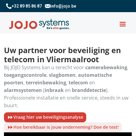
+32 89 85 86 87
info@jojo.be
Uw partner voor beveiliging en
telecom in Vliermaalroot
Bij JOJO Systems kan u terecht voor
camerabewaking
,
toegangscontrole
,
slagbomen
,
automatische
poorten
,
terreinbewaking
,
telecom
en
alarmsystemen
(
inbraak
en
branddetectie
).
Professionele installatie en snelle service, steeds in uw
buurt.
Vraag hier uw beveiligingsanalyse
Hoe bereikbaar is jouw onderneming? Doe de test!