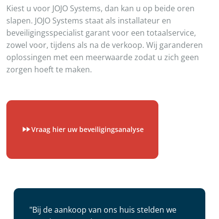
Kiest u voor JOJO Systems, dan kan u op beide oren
slapen. JOJO Systems staat als installateur en
beveiligingsspecialist garant voor een totaalservice,
zowel voor, tijdens als na de verkoop. Wij garanderen
oplossingen met een meerwaarde zodat u zich geen
zorgen hoeft te maken.
Vraag hier uw beveiligingsanalyse
"Bij de aankoop van ons huis stelden we