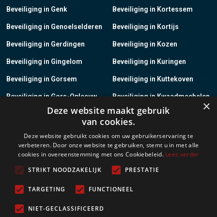
Beveiliging in Genk
Beveiliging in Kortessem
Beveiliging in Genoelselderen
Beveiliging in Kortijs
Beveiliging in Gerdingen
Beveiliging in Kozen
Beveiliging in Gingelom
Beveiliging in Kuringen
Beveiliging in Gorsem
Beveiliging in Kuttekoven
Beveiliging in Gors-Opleeuw
Beveiliging in Kwaadmechelen
×
Deze website maakt gebruik
Beveiliging in Gotem
Beveiliging in Lanaken
van cookies.
Beveiliging in Groot-Gelmen
Beveiliging in Lanklaar
Deze website gebruikt cookies om uw gebruikerservaring te
verbeteren. Door onze website te gebruiken, stemt u in met alle
Beveiliging in Groot-Loon
Beveiliging in Lauw
cookies in overeenstemming met ons Cookiebeleid.
Lees verder
Beveiliging in Grote-Brogel
Beveiliging in Leopoldsburg
STRIKT NOODZAKELIJK
PRESTATIE
Beveiliging in Grote-Spouwen
Beveiliging in Leut
TARGETING
FUNCTIONEEL
Beveiliging in Gruitrode
Beveiliging in Linkhout
NIET-GECLASSIFICEERD