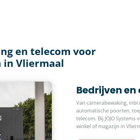
ing en telecom voor
 in Vliermaal
Bedrijven en
Van camerabewaking, inbra
automatische poorten, toeg
telecom. Bij JOJO Systems v
winkel of magazijn in Vlier