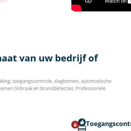
aat van uw bedrijf of
aking, toegangscontrole, slagbomen, automatische
emen (inbraak en branddetectie). Professionele
Toegangscont