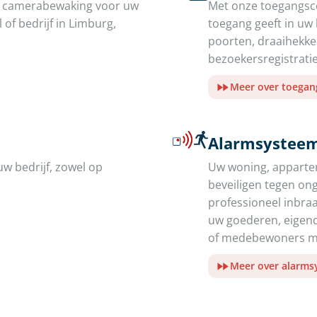
de camerabewaking voor uw
Met onze toegangsco
of bedrijf in Limburg,
toegang geeft in uw
poorten, draaihekk
bezoekersregistratie
Meer over toegan
Alarmsysteem
uw bedrijf, zowel op
Uw woning, appartem
beveiligen tegen on
professioneel inbr
uw goederen, eigend
of medebewoners me
Meer over alarm