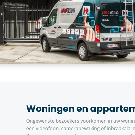
Woningen en apparte
Ongewenste bezoekers voorkomen in uw woning 
een videofoon, camerabewaking of inbraakalar