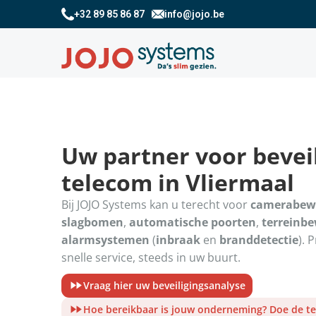
+32 89 85 86 87
info@jojo.be
Uw partner voor beveil
telecom in Vliermaal
Bij JOJO Systems kan u terecht voor
camerabew
slagbomen
,
automatische poorten
,
terreinb
alarmsystemen
(
inbraak
en
branddetectie
). 
snelle service, steeds in uw buurt.
Vraag hier uw beveiligingsanalyse
Hoe bereikbaar is jouw onderneming? Doe de te