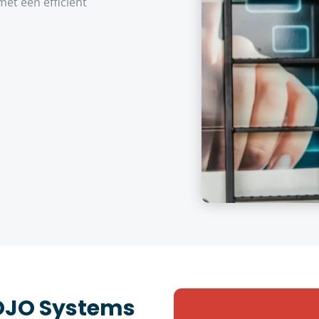
et een efficiënt
JOJO Systems