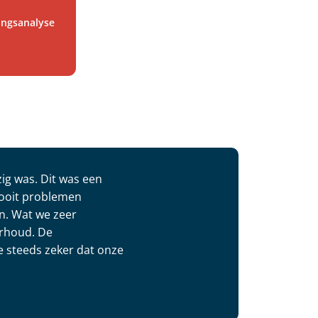
gingsanalyse
ig was. Dit was een
nooit problemen
n. Wat we zeer
erhoud. De
we steeds zeker dat onze