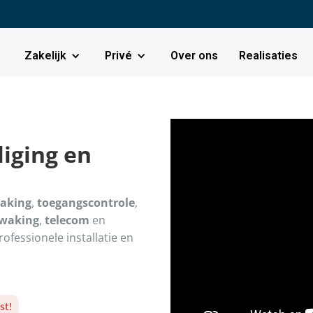
Zakelijk
Privé
Over ons
Realisaties
iging en
aking
,
toegangscontrole
,
ewaking
,
telecom
en
Professionele installatie en
st!