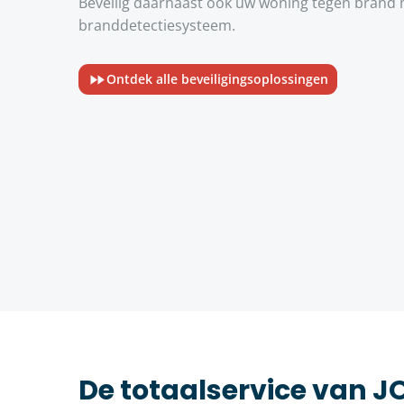
Beveilig daarnaast ook uw woning tegen brand m
branddetectiesysteem.
Ontdek alle beveiligingsoplossingen
De totaalservice van 