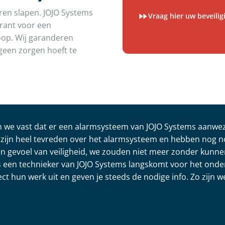
oren slapen. JOJO Systems
Vraag hier uw beveili
garant voor een
koop. Wij garanderen
geen zorgen hoeft te
en we vast dat er een alarmsysteem van JOJO Systems aanwez
zijn heel tevreden over het alarmsysteem en hebben nog 
en gevoel van veiligheid, we zouden niet meer zonder kunne
jks een technieker van JOJO Systems langskomt voor het ond
ct hun werk uit en geven je steeds de nodige info. Zo zijn 