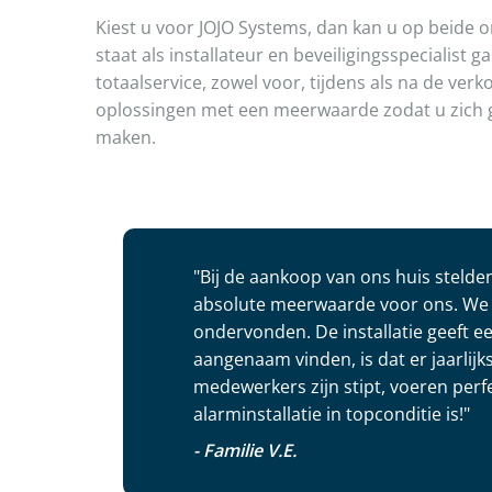
Kiest u voor JOJO Systems, dan kan u op beide 
staat als installateur en beveiligingsspecialist 
totaalservice, zowel voor, tijdens als na de ver
oplossingen met een meerwaarde zodat u zich 
maken.
"Bij de aankoop van ons huis steld
absolute meerwaarde voor ons. We 
ondervonden. De installatie geeft e
aangenaam vinden, is dat er jaarli
medewerkers zijn stipt, voeren perfe
alarminstallatie in topconditie is!"
- Familie V.E.