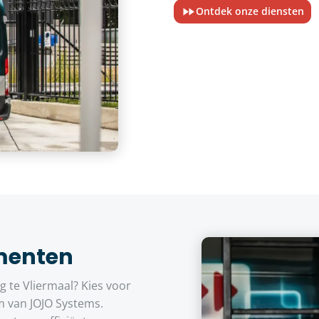
Ontdek onze diensten
menten
te Vliermaal? Kies voor
m van JOJO Systems.