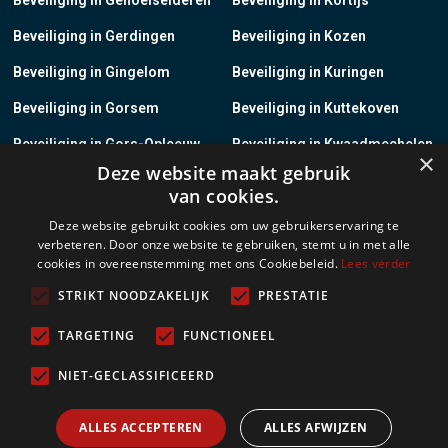
Beveiliging in Gerdingen
Beveiliging in Kozen
Beveiliging in Gingelom
Beveiliging in Kuringen
Beveiliging in Gorsem
Beveiliging in Kuttekoven
Beveiliging in Gors-Opleeuw
Beveiliging in Kwaadmechelen
×
Deze website maakt gebruik
Beveiliging in Gotem
Beveiliging in Lanaken
van cookies.
Beveiliging in Groot-Gelmen
Beveiliging in Lanklaar
Deze website gebruikt cookies om uw gebruikerservaring te
verbeteren. Door onze website te gebruiken, stemt u in met alle
Beveiliging in Groot-Loon
Beveiliging in Lauw
cookies in overeenstemming met ons Cookiebeleid.
Lees verder
Beveiliging in Grote-Brogel
Beveiliging in Leopoldsburg
STRIKT NOODZAKELIJK
PRESTATIE
Beveiliging in Grote-Spouwen
Beveiliging in Leut
TARGETING
FUNCTIONEEL
Beveiliging in Gruitrode
Beveiliging in Linkhout
NIET-GECLASSIFICEERD
Beveiliging in Guigoven
Beveiliging in Loksbergen
ALLES ACCEPTEREN
ALLES AFWIJZEN