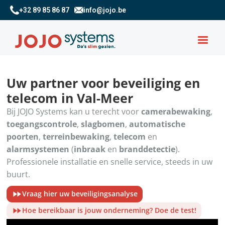
+32 89 85 86 87
info@jojo.be
Uw partner voor beveiliging en
telecom in Val-Meer
Bij JOJO Systems kan u terecht voor
camerabewaking
,
toegangscontrole
,
slagbomen
,
automatische
poorten
,
terreinbewaking
,
telecom
en
alarmsystemen
(
inbraak
en
branddetectie
).
Professionele installatie en snelle service, steeds in uw
buurt.
Vraag hier uw beveiligingsanalyse
Hoe bereikbaar is jouw onderneming? Doe de test!