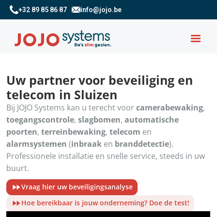
+32 89 85 86 87
info@jojo.be
Uw partner voor beveiliging en
telecom in Sluizen
Bij JOJO Systems kan u terecht voor
camerabewaking
,
toegangscontrole
,
slagbomen
,
automatische
poorten
,
terreinbewaking
,
telecom
en
alarmsystemen
(
inbraak
en
branddetectie
).
Professionele installatie en snelle service, steeds in uw
buurt.
Vraag hier uw beveiligingsanalyse
Hoe bereikbaar is jouw onderneming? Doe de test!