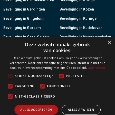
Beveiliging in Gerdingen
Beveiliging in Kozen
Beveiliging in Gingelom
Beveiliging in Kuringen
Beveiliging in Gorsem
Beveiliging in Kuttekoven
Beveiliging in Gors-Opleeuw
Beveiliging in Kwaadmechelen
×
Deze website maakt gebruik
Beveiliging in Gotem
Beveiliging in Lanaken
van cookies.
Beveiliging in Groot-Gelmen
Beveiliging in Lanklaar
Deze website gebruikt cookies om uw gebruikerservaring te
verbeteren. Door onze website te gebruiken, stemt u in met alle
Beveiliging in Groot-Loon
Beveiliging in Lauw
cookies in overeenstemming met ons Cookiebeleid.
Lees verder
Beveiliging in Grote-Brogel
Beveiliging in Leopoldsburg
STRIKT NOODZAKELIJK
PRESTATIE
Beveiliging in Grote-Spouwen
Beveiliging in Leut
TARGETING
FUNCTIONEEL
Beveiliging in Gruitrode
Beveiliging in Linkhout
NIET-GECLASSIFICEERD
Beveiliging in Guigoven
Beveiliging in Loksbergen
ALLES ACCEPTEREN
ALLES AFWIJZEN