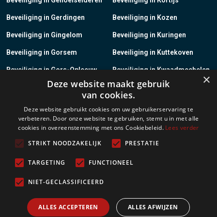
Beveiliging in Gerdingen
Beveiliging in Kozen
Beveiliging in Gingelom
Beveiliging in Kuringen
Beveiliging in Gorsem
Beveiliging in Kuttekoven
Beveiliging in Gors-Opleeuw
Beveiliging in Kwaadmechelen
×
Deze website maakt gebruik
Beveiliging in Gotem
Beveiliging in Lanaken
van cookies.
Beveiliging in Groot-Gelmen
Beveiliging in Lanklaar
Deze website gebruikt cookies om uw gebruikerservaring te
verbeteren. Door onze website te gebruiken, stemt u in met alle
Beveiliging in Groot-Loon
Beveiliging in Lauw
cookies in overeenstemming met ons Cookiebeleid.
Lees verder
Beveiliging in Grote-Brogel
Beveiliging in Leopoldsburg
STRIKT NOODZAKELIJK
PRESTATIE
Beveiliging in Grote-Spouwen
Beveiliging in Leut
TARGETING
FUNCTIONEEL
Beveiliging in Gruitrode
Beveiliging in Linkhout
NIET-GECLASSIFICEERD
Beveiliging in Guigoven
Beveiliging in Loksbergen
ALLES ACCEPTEREN
ALLES AFWIJZEN