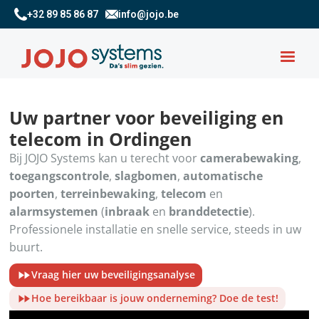
+32 89 85 86 87
info@jojo.be
Uw partner voor beveiliging en
telecom in Ordingen
Bij JOJO Systems kan u terecht voor
camerabewaking
,
toegangscontrole
,
slagbomen
,
automatische
poorten
,
terreinbewaking
,
telecom
en
alarmsystemen
(
inbraak
en
branddetectie
).
Professionele installatie en snelle service, steeds in uw
buurt.
Vraag hier uw beveiligingsanalyse
Hoe bereikbaar is jouw onderneming? Doe de test!