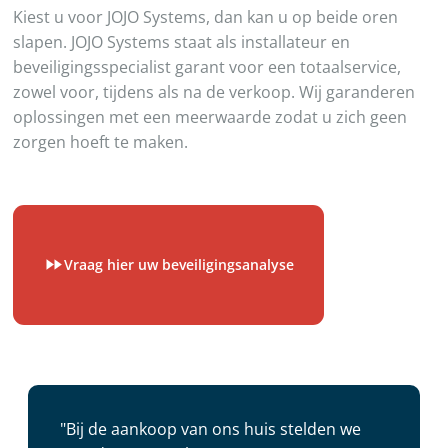
Kiest u voor JOJO Systems, dan kan u op beide oren
slapen. JOJO Systems staat als installateur en
beveiligingsspecialist garant voor een totaalservice,
zowel voor, tijdens als na de verkoop. Wij garanderen
oplossingen met een meerwaarde zodat u zich geen
zorgen hoeft te maken.
Vraag hier uw beveiligingsanalyse
"Bij de aankoop van ons huis stelden we