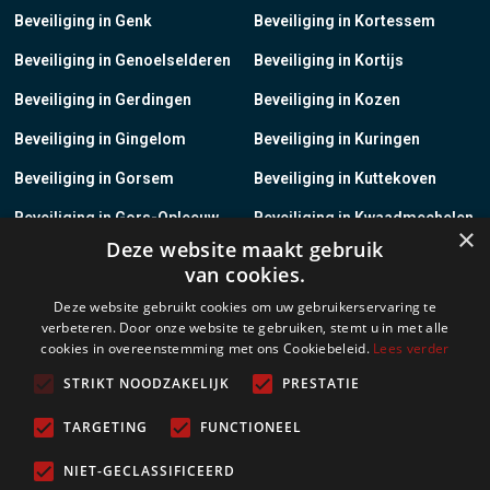
Beveiliging in Genk
Beveiliging in Kortessem
Beveiliging in Genoelselderen
Beveiliging in Kortijs
Beveiliging in Gerdingen
Beveiliging in Kozen
Beveiliging in Gingelom
Beveiliging in Kuringen
Beveiliging in Gorsem
Beveiliging in Kuttekoven
Beveiliging in Gors-Opleeuw
Beveiliging in Kwaadmechelen
×
Deze website maakt gebruik
Beveiliging in Gotem
Beveiliging in Lanaken
van cookies.
Beveiliging in Groot-Gelmen
Beveiliging in Lanklaar
Deze website gebruikt cookies om uw gebruikerservaring te
verbeteren. Door onze website te gebruiken, stemt u in met alle
Beveiliging in Groot-Loon
Beveiliging in Lauw
cookies in overeenstemming met ons Cookiebeleid.
Lees verder
Beveiliging in Grote-Brogel
Beveiliging in Leopoldsburg
STRIKT NOODZAKELIJK
PRESTATIE
Beveiliging in Grote-Spouwen
Beveiliging in Leut
TARGETING
FUNCTIONEEL
Beveiliging in Gruitrode
Beveiliging in Linkhout
NIET-GECLASSIFICEERD