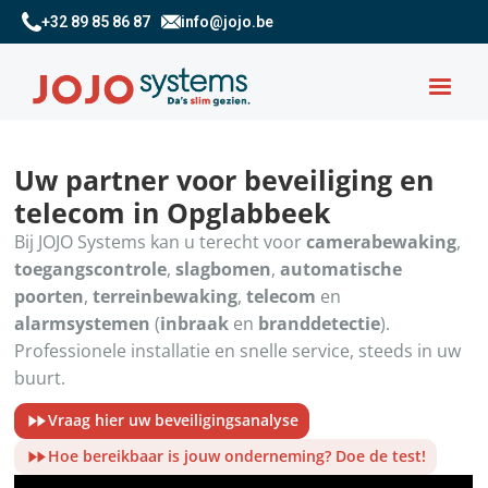
+32 89 85 86 87
info@jojo.be
Uw partner voor beveiliging en
telecom in Opglabbeek
Bij JOJO Systems kan u terecht voor
camerabewaking
,
toegangscontrole
,
slagbomen
,
automatische
poorten
,
terreinbewaking
,
telecom
en
alarmsystemen
(
inbraak
en
branddetectie
).
Professionele installatie en snelle service, steeds in uw
buurt.
Vraag hier uw beveiligingsanalyse
Hoe bereikbaar is jouw onderneming? Doe de test!