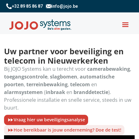
+32 89 85 86 87
info@jojo.be
Uw partner voor beveiliging en
telecom in Nieuwerkerken
Bij JOJO Systems kan u terecht voor
camerabewaking
,
toegangscontrole
,
slagbomen
,
automatische
poorten
,
terreinbewaking
,
telecom
en
alarmsystemen
(
inbraak
en
branddetectie
).
Professionele installatie en snelle service, steeds in uw
buurt.
Vraag hier uw beveiligingsanalyse
Hoe bereikbaar is jouw onderneming? Doe de test!