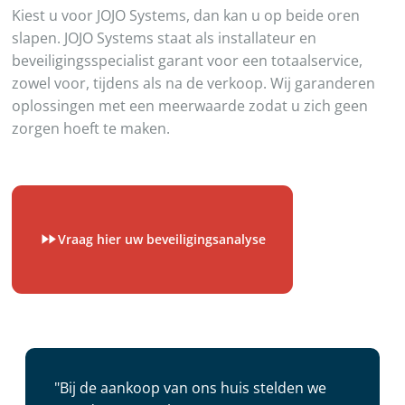
Kiest u voor JOJO Systems, dan kan u op beide oren
slapen. JOJO Systems staat als installateur en
beveiligingsspecialist garant voor een totaalservice,
zowel voor, tijdens als na de verkoop. Wij garanderen
oplossingen met een meerwaarde zodat u zich geen
zorgen hoeft te maken.
Vraag hier uw beveiligingsanalyse
"Bij de aankoop van ons huis stelden we