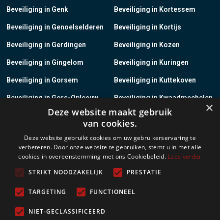
Beveiliging in Genk
Beveiliging in Kortessem
Beveiliging in Genoelselderen
Beveiliging in Kortijs
Beveiliging in Gerdingen
Beveiliging in Kozen
Beveiliging in Gingelom
Beveiliging in Kuringen
Beveiliging in Gorsem
Beveiliging in Kuttekoven
Beveiliging in Gors-Opleeuw
Beveiliging in Kwaadmechelen
×
Deze website maakt gebruik
Beveiliging in Gotem
Beveiliging in Lanaken
van cookies.
Beveiliging in Groot-Gelmen
Beveiliging in Lanklaar
Deze website gebruikt cookies om uw gebruikerservaring te
verbeteren. Door onze website te gebruiken, stemt u in met alle
Beveiliging in Groot-Loon
Beveiliging in Lauw
cookies in overeenstemming met ons Cookiebeleid.
Lees verder
Beveiliging in Grote-Brogel
Beveiliging in Leopoldsburg
STRIKT NOODZAKELIJK
PRESTATIE
Beveiliging in Grote-Spouwen
Beveiliging in Leut
TARGETING
FUNCTIONEEL
Beveiliging in Gruitrode
Beveiliging in Linkhout
NIET-GECLASSIFICEERD