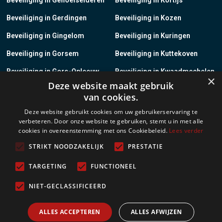
Beveiliging in Gerdingen
Beveiliging in Kozen
Beveiliging in Gingelom
Beveiliging in Kuringen
Beveiliging in Gorsem
Beveiliging in Kuttekoven
Beveiliging in Gors-Opleeuw
Beveiliging in Kwaadmechelen
×
Deze website maakt gebruik
Beveiliging in Gotem
Beveiliging in Lanaken
van cookies.
Beveiliging in Groot-Gelmen
Beveiliging in Lanklaar
Deze website gebruikt cookies om uw gebruikerservaring te
verbeteren. Door onze website te gebruiken, stemt u in met alle
Beveiliging in Groot-Loon
Beveiliging in Lauw
cookies in overeenstemming met ons Cookiebeleid.
Lees verder
Beveiliging in Grote-Brogel
Beveiliging in Leopoldsburg
STRIKT NOODZAKELIJK
PRESTATIE
Beveiliging in Grote-Spouwen
Beveiliging in Leut
TARGETING
FUNCTIONEEL
Beveiliging in Gruitrode
Beveiliging in Linkhout
NIET-GECLASSIFICEERD
Beveiliging in Guigoven
Beveiliging in Loksbergen
ALLES ACCEPTEREN
ALLES AFWIJZEN