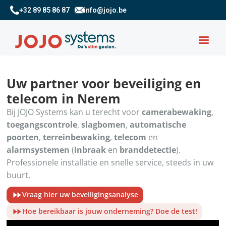
+32 89 85 86 87
info@jojo.be
Uw partner voor beveiliging en
telecom in Nerem
Bij JOJO Systems kan u terecht voor
camerabewaking
,
toegangscontrole
,
slagbomen
,
automatische
poorten
,
terreinbewaking
,
telecom
en
alarmsystemen
(
inbraak
en
branddetectie
).
Professionele installatie en snelle service, steeds in uw
buurt.
Vraag hier uw beveiligingsanalyse
Hoe bereikbaar is jouw onderneming? Doe de test!