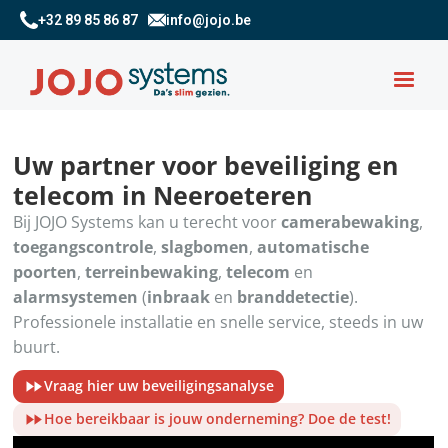
+32 89 85 86 87
info@jojo.be
Uw partner voor beveiliging en
telecom in Neeroeteren
Bij JOJO Systems kan u terecht voor
camerabewaking
,
toegangscontrole
,
slagbomen
,
automatische
poorten
,
terreinbewaking
,
telecom
en
alarmsystemen
(
inbraak
en
branddetectie
).
Professionele installatie en snelle service, steeds in uw
buurt.
Vraag hier uw beveiligingsanalyse
Hoe bereikbaar is jouw onderneming? Doe de test!