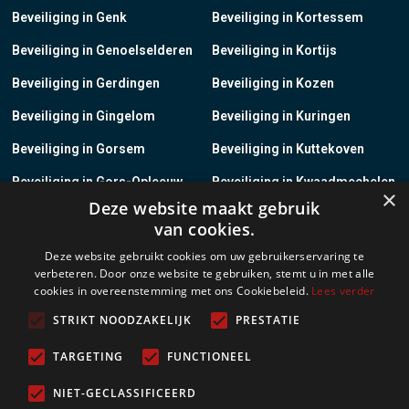
Beveiliging in Genk
Beveiliging in Kortessem
Beveiliging in Genoelselderen
Beveiliging in Kortijs
Beveiliging in Gerdingen
Beveiliging in Kozen
Beveiliging in Gingelom
Beveiliging in Kuringen
Beveiliging in Gorsem
Beveiliging in Kuttekoven
Beveiliging in Gors-Opleeuw
Beveiliging in Kwaadmechelen
×
Deze website maakt gebruik
Beveiliging in Gotem
Beveiliging in Lanaken
van cookies.
Beveiliging in Groot-Gelmen
Beveiliging in Lanklaar
Deze website gebruikt cookies om uw gebruikerservaring te
verbeteren. Door onze website te gebruiken, stemt u in met alle
Beveiliging in Groot-Loon
Beveiliging in Lauw
cookies in overeenstemming met ons Cookiebeleid.
Lees verder
Beveiliging in Grote-Brogel
Beveiliging in Leopoldsburg
STRIKT NOODZAKELIJK
PRESTATIE
Beveiliging in Grote-Spouwen
Beveiliging in Leut
TARGETING
FUNCTIONEEL
Beveiliging in Gruitrode
Beveiliging in Linkhout
NIET-GECLASSIFICEERD