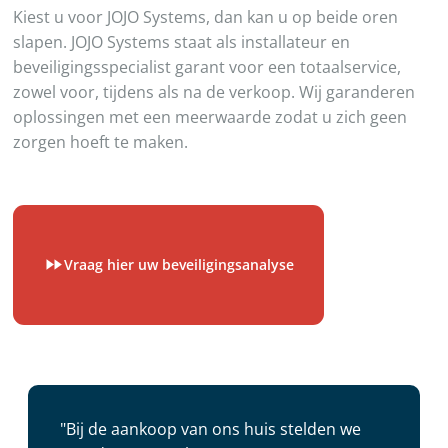
Kiest u voor JOJO Systems, dan kan u op beide oren
slapen. JOJO Systems staat als installateur en
beveiligingsspecialist garant voor een totaalservice,
zowel voor, tijdens als na de verkoop. Wij garanderen
oplossingen met een meerwaarde zodat u zich geen
zorgen hoeft te maken.
Vraag hier uw beveiligingsanalyse
"Bij de aankoop van ons huis stelden we