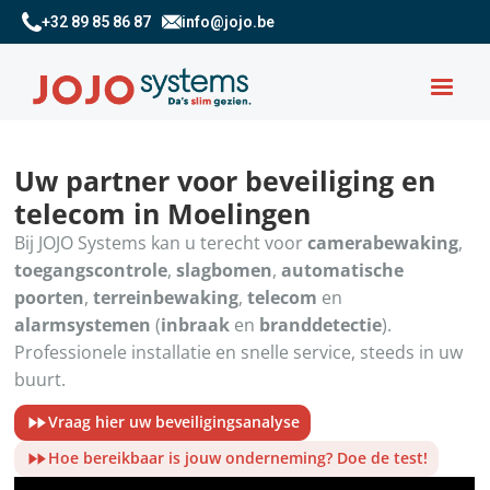
+32 89 85 86 87
info@jojo.be
Uw partner voor beveiliging en
telecom in Moelingen
Bij JOJO Systems kan u terecht voor
camerabewaking
,
toegangscontrole
,
slagbomen
,
automatische
poorten
,
terreinbewaking
,
telecom
en
alarmsystemen
(
inbraak
en
branddetectie
).
Professionele installatie en snelle service, steeds in uw
buurt.
Vraag hier uw beveiligingsanalyse
Hoe bereikbaar is jouw onderneming? Doe de test!