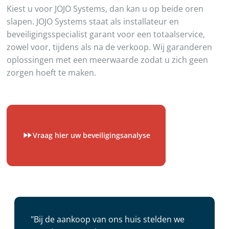
Kiest u voor JOJO Systems, dan kan u op beide oren
slapen. JOJO Systems staat als installateur en
beveiligingsspecialist garant voor een totaalservice,
zowel voor, tijdens als na de verkoop. Wij garanderen
oplossingen met een meerwaarde zodat u zich geen
zorgen hoeft te maken.
Vraag hier uw beveiligingsanalyse
"Bij de aankoop van ons huis stelden we