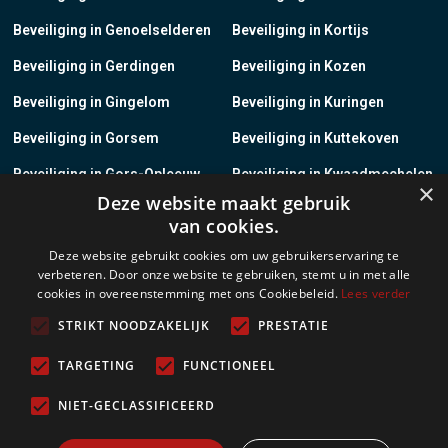
Beveiliging in Genoelselderen
Beveiliging in Kortijs
Beveiliging in Gerdingen
Beveiliging in Kozen
Beveiliging in Gingelom
Beveiliging in Kuringen
Beveiliging in Gorsem
Beveiliging in Kuttekoven
Beveiliging in Gors-Opleeuw
Beveiliging in Kwaadmechelen
×
Deze website maakt gebruik
Beveiliging in Gotem
Beveiliging in Lanaken
van cookies.
Beveiliging in Groot-Gelmen
Beveiliging in Lanklaar
Deze website gebruikt cookies om uw gebruikerservaring te
verbeteren. Door onze website te gebruiken, stemt u in met alle
Beveiliging in Groot-Loon
Beveiliging in Lauw
cookies in overeenstemming met ons Cookiebeleid.
Lees verder
Beveiliging in Grote-Brogel
Beveiliging in Leopoldsburg
STRIKT NOODZAKELIJK
PRESTATIE
Beveiliging in Grote-Spouwen
Beveiliging in Leut
TARGETING
FUNCTIONEEL
Beveiliging in Gruitrode
Beveiliging in Linkhout
NIET-GECLASSIFICEERD
Beveiliging in Guigoven
Beveiliging in Loksbergen