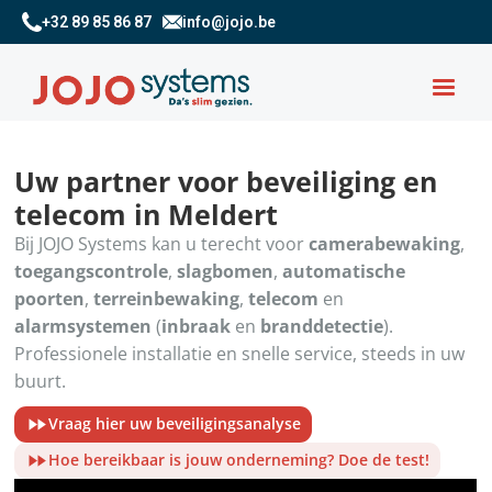
+32 89 85 86 87
info@jojo.be
Uw partner voor beveiliging en
telecom in Meldert
Bij JOJO Systems kan u terecht voor
camerabewaking
,
toegangscontrole
,
slagbomen
,
automatische
poorten
,
terreinbewaking
,
telecom
en
alarmsystemen
(
inbraak
en
branddetectie
).
Professionele installatie en snelle service, steeds in uw
buurt.
Vraag hier uw beveiligingsanalyse
Hoe bereikbaar is jouw onderneming? Doe de test!