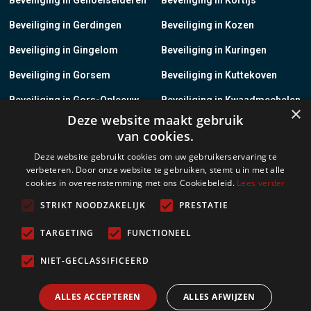
Beveiliging in Gerdingen
Beveiliging in Kozen
Beveiliging in Gingelom
Beveiliging in Kuringen
Beveiliging in Gorsem
Beveiliging in Kuttekoven
Beveiliging in Gors-Opleeuw
Beveiliging in Kwaadmechelen
×
Deze website maakt gebruik
Beveiliging in Gotem
Beveiliging in Lanaken
van cookies.
Beveiliging in Groot-Gelmen
Beveiliging in Lanklaar
Deze website gebruikt cookies om uw gebruikerservaring te
verbeteren. Door onze website te gebruiken, stemt u in met alle
Beveiliging in Groot-Loon
Beveiliging in Lauw
cookies in overeenstemming met ons Cookiebeleid.
Lees verder
Beveiliging in Grote-Brogel
Beveiliging in Leopoldsburg
STRIKT NOODZAKELIJK
PRESTATIE
Beveiliging in Grote-Spouwen
Beveiliging in Leut
TARGETING
FUNCTIONEEL
Beveiliging in Gruitrode
Beveiliging in Linkhout
NIET-GECLASSIFICEERD
Beveiliging in Guigoven
Beveiliging in Loksbergen
ALLES ACCEPTEREN
ALLES AFWIJZEN