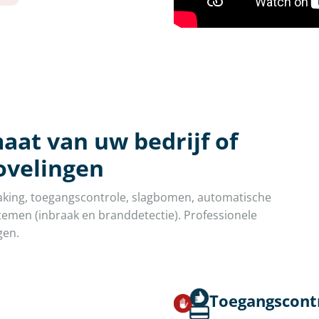
aat van uw bedrijf of
ovelingen
aking, toegangscontrole, slagbomen, automatische
emen (inbraak en branddetectie). Professionele
gen.
Toegangscont