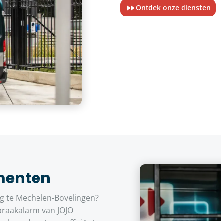
Ontdek onze diensten
menten
 te Mechelen-Bovelingen?
braakalarm van JOJO