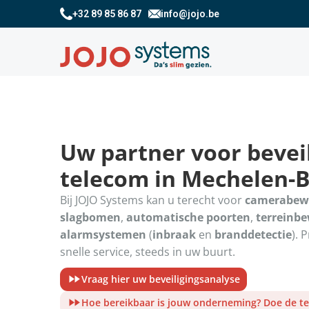
+32 89 85 86 87
info@jojo.be
Uw partner voor beveil
telecom in Mechelen-
Bij JOJO Systems kan u terecht voor
camerabew
slagbomen
,
automatische poorten
,
terreinb
alarmsystemen
(
inbraak
en
branddetectie
). 
snelle service, steeds in uw buurt.
Vraag hier uw beveiligingsanalyse
Hoe bereikbaar is jouw onderneming? Doe de te