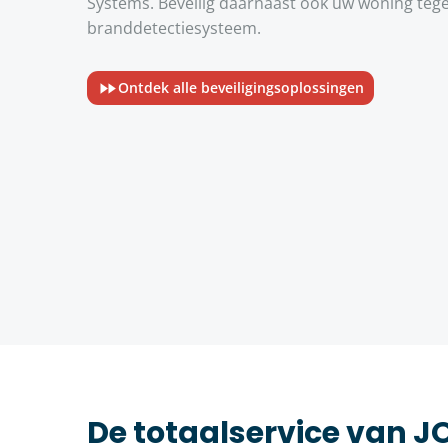
Systems. Beveilig daarnaast ook uw woning tege
branddetectiesysteem.
Ontdek alle beveiligingsoplossingen
De totaalservice van 