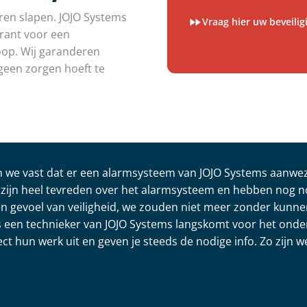
oren slapen. JOJO Systems
Vraag hier uw beveili
garant voor een
koop. Wij garanderen
geen zorgen hoeft te
en we vast dat er een alarmsysteem van JOJO Systems aanwez
zijn heel tevreden over het alarmsysteem en hebben nog 
en gevoel van veiligheid, we zouden niet meer zonder kunne
jks een technieker van JOJO Systems langskomt voor het ond
ct hun werk uit en geven je steeds de nodige info. Zo zijn 