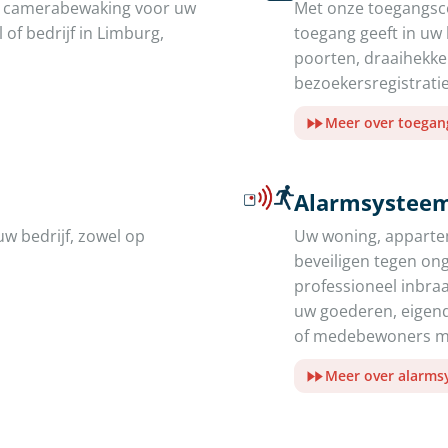
de camerabewaking voor uw
Met onze toegangsco
of bedrijf in Limburg,
toegang geeft in uw
poorten, draaihekk
bezoekersregistratie
Meer over toegan
Alarmsysteem
uw bedrijf, zowel op
Uw woning, appartem
beveiligen tegen on
professioneel inbr
uw goederen, eigend
of medebewoners me
Meer over alarm