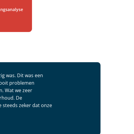
gingsanalyse
ig was. Dit was een
nooit problemen
n. Wat we zeer
erhoud. De
we steeds zeker dat onze