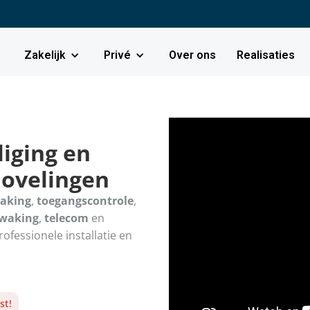
Zakelijk
Privé
Over ons
Realisaties
iging en
Bovelingen
aking
,
toegangscontrole
,
ewaking
,
telecom
en
Professionele installatie en
st!