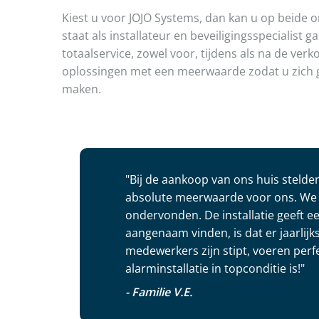
Kiest u voor JOJO Systems, dan kan u op beide 
staat als installateur en beveiligingsspecialist 
totaalservice, zowel voor, tijdens als na de ver
oplossingen met een meerwaarde zodat u zich 
maken.
"Bij de aankoop van ons huis steld
absolute meerwaarde voor ons. We 
ondervonden. De installatie geeft e
aangenaam vinden, is dat er jaarli
medewerkers zijn stipt, voeren perfe
alarminstallatie in topconditie is!"
- Familie V.E.