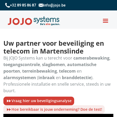
+32 89 85 86 87
info@jojo.be
Uw partner voor beveiliging en
telecom in Martenslinde
Bij JOJO Systems kan u terecht voor
camerabewaking
,
toegangscontrole
,
slagbomen
,
automatische
poorten
,
terreinbewaking
,
telecom
en
alarmsystemen
(
inbraak
en
branddetectie
).
Professionele installatie en snelle service, steeds in uw
buurt.
Vraag hier uw beveiligingsanalyse
Hoe bereikbaar is jouw onderneming? Doe de test!