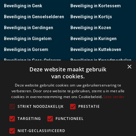
Beveiliging in Genk
Beveiliging in Kortessem
Beveiliging in Genoelselderen
Beveiliging in Kortijs
Beveiliging in Gerdingen
Beveiliging in Kozen
Beveiliging in Gingelom
Beveiliging in Kuringen
Beveiliging in Gorsem
Beveiliging in Kuttekoven
Beveiliging in Gors-Opleeuw
Beveiliging in Kwaadmechelen
×
Deze website maakt gebruik
Beveiliging in Gotem
Beveiliging in Lanaken
van cookies.
Beveiliging in Groot-Gelmen
Beveiliging in Lanklaar
Deze website gebruikt cookies om uw gebruikerservaring te
verbeteren. Door onze website te gebruiken, stemt u in met alle
Beveiliging in Groot-Loon
Beveiliging in Lauw
cookies in overeenstemming met ons Cookiebeleid.
Lees verder
Beveiliging in Grote-Brogel
Beveiliging in Leopoldsburg
STRIKT NOODZAKELIJK
PRESTATIE
Beveiliging in Grote-Spouwen
Beveiliging in Leut
TARGETING
FUNCTIONEEL
Beveiliging in Gruitrode
Beveiliging in Linkhout
NIET-GECLASSIFICEERD