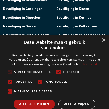
Beveiliging in Gerdingen
Beveiliging in Kozen
Beveiliging in Gingelom
Beveiliging in Kuringen
Beveiliging in Gorsem
Beveiliging in Kuttekoven
Beveiliging in Gors-Opleeuw
Beveiliging in Kwaadmechelen
×
Deze website maakt gebruik
Beveiliging in Gotem
Beveiliging in Lanaken
van cookies.
Beveiliging in Groot-Gelmen
Beveiliging in Lanklaar
Deze website gebruikt cookies om uw gebruikerservaring te
verbeteren. Door onze website te gebruiken, stemt u in met alle
Beveiliging in Groot-Loon
Beveiliging in Lauw
cookies in overeenstemming met ons Cookiebeleid.
Lees verder
Beveiliging in Grote-Brogel
Beveiliging in Leopoldsburg
STRIKT NOODZAKELIJK
PRESTATIE
Beveiliging in Grote-Spouwen
Beveiliging in Leut
TARGETING
FUNCTIONEEL
Beveiliging in Gruitrode
Beveiliging in Linkhout
NIET-GECLASSIFICEERD
Beveiliging in Guigoven
Beveiliging in Loksbergen
ALLES ACCEPTEREN
ALLES AFWIJZEN