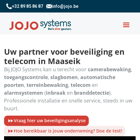
+32 89 85 86 87
info@jojo.be
Uw partner voor beveiliging en
telecom in Maaseik
Bij JOJO Systems kan u terecht voor
camerabewaking
,
toegangscontrole
,
slagbomen
,
automatische
poorten
,
terreinbewaking
,
telecom
en
alarmsystemen
(
inbraak
en
branddetectie
).
Professionele installatie en snelle service, steeds in uw
buurt.
Vraag hier uw beveiligingsanalyse
Hoe bereikbaar is jouw onderneming? Doe de test!