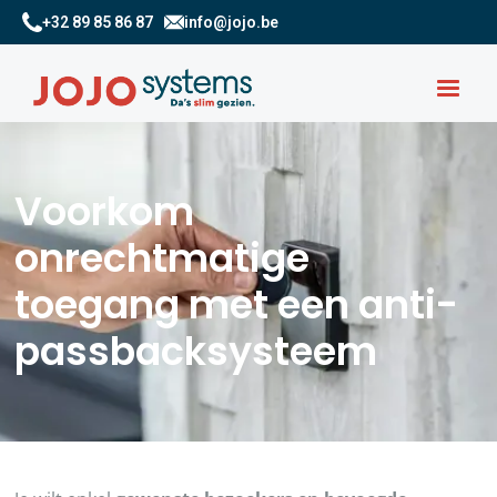
+32 89 85 86 87
info@jojo.be
Voorkom
onrechtmatige
toegang met een anti-
passbacksysteem