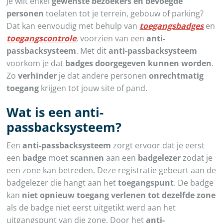
Je wilt enkel
gewenste bezoekers en bevoegde
personen
toelaten tot je terrein, gebouw of parking?
Dat kan eenvoudig met behulp van
toegangsbadges
en
toegangscontrole
, voorzien van een
anti-
passbacksysteem
. Met dit
anti-passbacksysteem
voorkom je dat
badges doorgegeven kunnen worden
.
Zo
verhinder
je dat andere personen
onrechtmatig
toegang
krijgen tot jouw site of pand.
Wat is een anti-
passbacksysteem?
Een
anti-passbacksysteem
zorgt ervoor dat je eerst
een
badge
moet
scannen
aan een
badgelezer
zodat je
een zone kan betreden. Deze registratie gebeurt aan de
badgelezer die hangt aan het
toegangspunt
. De badge
kan
niet opnieuw toegang verlenen tot dezelfde zone
als de badge niet eerst uitgetikt werd aan het
uitgangspunt van die zone. Door het
anti-