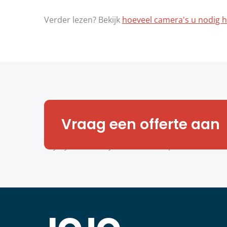
Verder lezen? Bekijk
hoeveel camera's u nodig h
Interesse?
Vraag een offerte aan
Niet zeker welke cameratechnologie bij uw bedri
vrijblijvende analyse en offerte op maat.