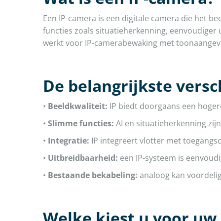
Een IP-camera is een digitale camera die het b
functies zoals situatieherkenning, eenvoudiger
werkt voor IP-camerabewaking met toonaangeve
De belangrijkste versc
•
Beeldkwaliteit:
IP biedt doorgaans een hogere
•
Slimme functies:
AI en situatieherkenning zijn
•
Integratie:
IP integreert vlotter met toegangs
•
Uitbreidbaarheid:
een IP-systeem is eenvoudi
•
Bestaande bekabeling:
analoog kan voordelig 
Welke kiest u voor uw 