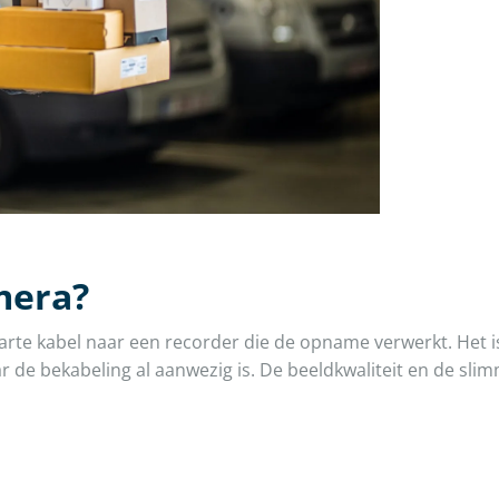
mera?
arte kabel naar een recorder die de opname verwerkt. Het 
aar de bekabeling al aanwezig is. De beeldkwaliteit en de s