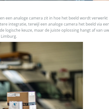
 en een analoge camera zit in hoe het beeld wordt verwerkt 
re integratie, terwijl een analoge camera het beeld via ee
e logische keuze, maar de juiste oplossing hangt af van uw
l Limburg.