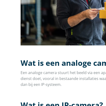
Wat is een analoge ca
Een analoge camera stuurt het beeld via een ap
dienst doet, vooral in bestaande installaties w
dan bij een IP-systeem.
Wat is een IP-camera?