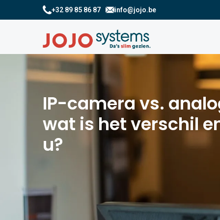
+32 89 85 86 87
info@jojo.be
IP-camera vs. anal
wat is het verschil e
u?