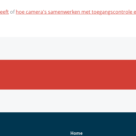
eeft
of
hoe camera's samenwerken met toegangscontrole 
jf past? Vraag een
Home