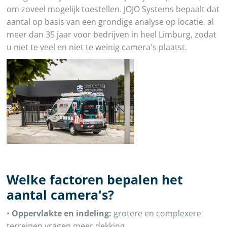
om zoveel mogelijk toestellen. JOJO Systems bepaalt dat
aantal op basis van een grondige analyse op locatie, al
meer dan 35 jaar voor bedrijven in heel Limburg, zodat
u niet te veel en niet te weinig camera's plaatst.
Welke factoren bepalen het
aantal camera's?
•
Oppervlakte en indeling:
grotere en complexere
terreinen vragen meer dekking