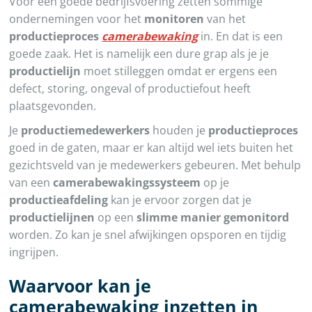
Voor een goede bedrijfsvoering zetten sommige
ondernemingen voor het
monitoren
van het
productieproces
camerabewaking
in. En dat is een
goede zaak. Het is namelijk een dure grap als je je
productielijn
moet stilleggen omdat er ergens een
defect, storing, ongeval of productiefout heeft
plaatsgevonden.
Je
productiemedewerkers
houden je
productieproces
goed in de gaten, maar er kan altijd wel iets buiten het
gezichtsveld van je medewerkers gebeuren. Met behulp
van een
camerabewakingssysteem
op je
productieafdeling
kan je ervoor zorgen dat je
productielijnen
op een
slimme manier gemonitord
worden. Zo kan je snel afwijkingen opsporen en tijdig
ingrijpen.
Waarvoor kan je
camerabewaking inzetten in