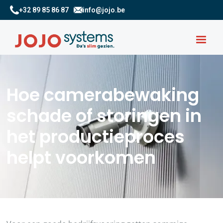
+32 89 85 86 87
info@jojo.be
Hoe camerabewaking
schade of storingen in
het productieproces
helpt voorkomen