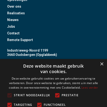
Over ons
Realisaties
Nieuws
Jobs
Contact
Remote Support
Industrieweg-Noord 1199
3660 Oudsbergen (Opglabbeek)
+32 89 85 86 87
×
Deze website maakt gebruik
info@jojo.be
van cookies.
BTW BE0437 837 610
Deze website gebruikt cookies om uw gebruikerservaring te
B.Z. nr. 20 0031 14
verbeteren. Door onze website te gebruiken, stemt u in met alle
cookies in overeenstemming met ons Cookiebeleid.
Lees verder
Incert Nr. B- 1513
BOSEC B-9408-FD
STRIKT NOODZAKELIJK
PRESTATIE
TARGETING
FUNCTIONEEL
Vergund als onderneming voor installeren van alarm- en