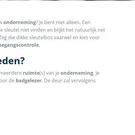
uw
onderneming
? Je bent niet alleen. Een
e sleutel niet vinden en blijkt het natuurlijk net
 Zeg die dikke sleutelbos vaarwel en kies voor
oegangscontrole
.
eden?
 meerdere
ruimte
(s) van je
onderneming
. Je
oor de
badgelezer
. De deur zal vervolgens