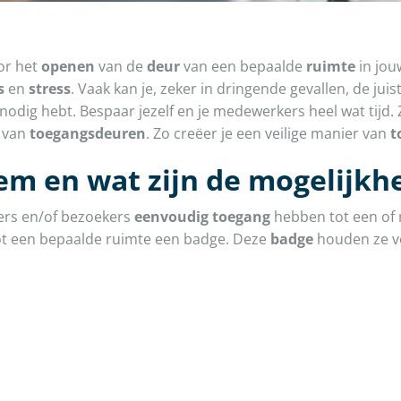
or het
openen
van de
deur
van een bepaalde
ruimte
in jo
s
en
stress
. Vaak kan je, zeker in dringende gevallen, de juist
jij nodig hebt. Bespaar jezelf en je medewerkers heel wat tijd.
 van
toegangsdeuren
. Zo creëer je een veilige manier van
t
em en wat zijn de mogelijkh
ers en/of bezoekers
eenvoudig toegang
hebben tot een of
ot een bepaalde ruimte een badge. Deze
badge
houden ze v