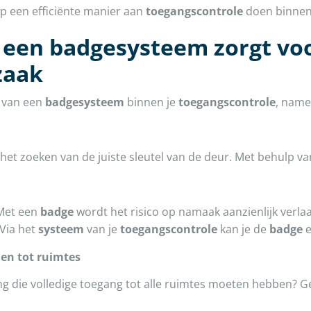
p een efficiënte manier aan
toegangscontrole
doen binnen 
een badgesysteem zorgt voo
zaak
ik van een
badgesysteem
binnen je
toegangscontrole
, namel
het zoeken van de juiste sleutel van de deur. Met behulp v
 Met een
badge
wordt het risico op namaak aanzienlijk verla
Via het
systeem
van je
toegangscontrole
kan je de
badge
e
nen tot ruimtes
ng die volledige toegang tot alle ruimtes moeten hebben? G