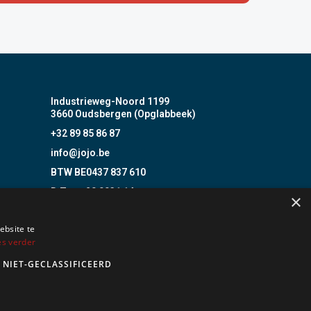
Industrieweg-Noord 1199
3660 Oudsbergen (Opglabbeek)
+32 89 85 86 87
info@jojo.be
BTW BE0437 837 610
B.Z. nr. 20 0031 14
×
Incert Nr. B- 1513
ebsite te
BOSEC B-9408-FD
es verder
nstalleren van alarm- en camerasystemen.
NIET-GECLASSIFICEERD
r J. Bergoens nv blijven geldig.