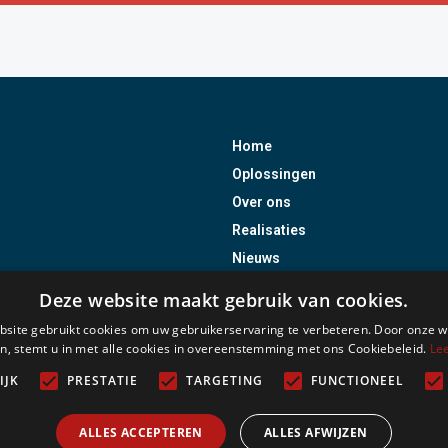
Home
Oplossingen
Over ons
Realisaties
Nieuws
Jobs
Deze website maakt gebruik van cookies.
Contact
site gebruikt cookies om uw gebruikerservaring te verbeteren. Door onze w
Remote Support
n, stemt u in met alle cookies in overeenstemming met ons Cookiebeleid.
Le
Vergund als onderneming voor i
IJK
PRESTATIE
TARGETING
FUNCTIONEEL
Incert certificaten uitgereikt doo
ALLES ACCEPTEREN
ALLES AFWIJZEN