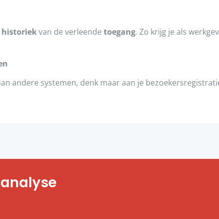
n
historiek
van de verleende
toegang
. Zo krijg je als werk
en
 andere systemen, denk maar aan je bezoekersregistratie- 
 analyse
n voor ondernemingen. Wil
 organisatie? Onze