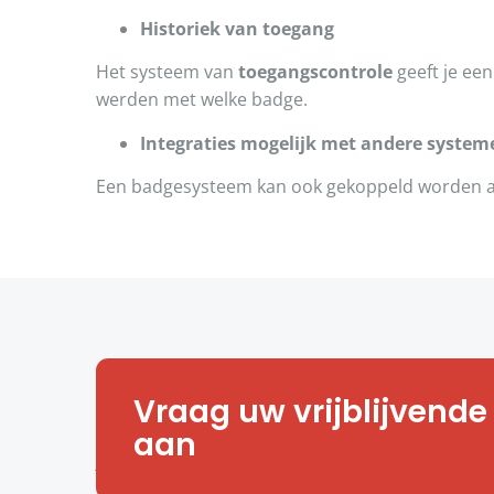
Historiek van toegang
Het systeem van
toegangscontrole
geeft je ee
werden met welke badge.
Integraties mogelijk met andere system
Een badgesysteem kan ook gekoppeld worden aan
Interesse?
Vraag uw vrijblijvende
Toegangscontrole biedt dus heel wat voordele
aan
je meer weten over de mogelijkheden voor jouw
adviseurs vertellen je er graag meer over.