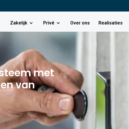
Zakelijk
Privé
Over ons
Realisaties
ysteem met
nen van