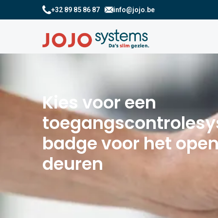
+32 89 85 86 87
info@jojo.be
Kies voor een
toegangscontroles
badge voor het ope
deuren