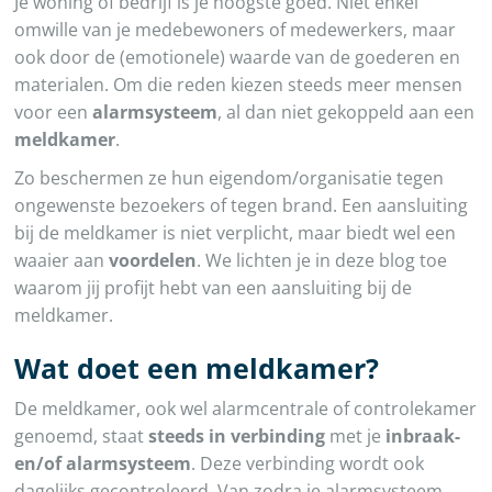
Je woning of bedrijf is je hoogste goed. Niet enkel
omwille van je medebewoners of medewerkers, maar
ook door de (emotionele) waarde van de goederen en
materialen. Om die reden kiezen steeds meer mensen
voor een
alarmsysteem
, al dan niet gekoppeld aan een
meldkamer
.
Zo beschermen ze hun eigendom/organisatie tegen
ongewenste bezoekers of tegen brand. Een aansluiting
bij de meldkamer is niet verplicht, maar biedt wel een
waaier aan
voordelen
. We lichten je in deze blog toe
waarom jij profijt hebt van een aansluiting bij de
meldkamer.
Wat doet een meldkamer?
De meldkamer, ook wel alarmcentrale of controlekamer
genoemd, staat
steeds in verbinding
met je
inbraak-
en/of alarmsysteem
. Deze verbinding wordt ook
dagelijks gecontroleerd. Van zodra je alarmsysteem