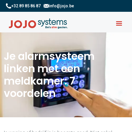
+32 89 85 86 87
info@jojo.be
Je alarmsysteem
linken met een
meldkamer: 7
voordelen