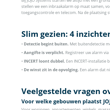
Bij JOJO Systems starten we altijd met een gron
stellen we een inbraakalarm op maat samen, vo
toegangscontrole en telecom. Na de plaatsing st
Slim gezien: 4 inzicht
•
Detectie begint buiten.
Met buitendetectie me
•
Aangifte is verplicht.
Registreer uw alarm via
•
INCERT loont dubbel.
Een INCERT-installatie b
•
De winst zit in de opvolging.
Een alarm dat ni
Veelgestelde vragen o
Voor welke gebouwen plaatst JO
Voor woningen, appartementen, winkels, magazij