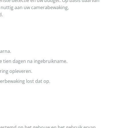
ewenste detectie en uw budget. Op basis daarvan
r nuttig aan uw camerabewaking,
d.
aarna.
de tien dagen na ingebruikname.
ering opleveren.
erbewaking lost dat op.
fgestemd op het gebouw en het gebruik ervan.