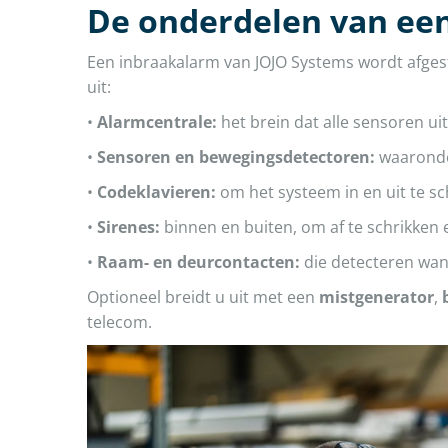
De onderdelen van ee
Een inbraakalarm van JOJO Systems wordt afges
uit:
•
Alarmcentrale:
het brein dat alle sensoren ui
•
Sensoren en bewegingsdetectoren:
waaronder
•
Codeklavieren:
om het systeem in en uit te s
•
Sirenes:
binnen en buiten, om af te schrikken 
•
Raam- en deurcontacten:
die detecteren wan
Optioneel breidt u uit met een
mistgenerator
,
telecom.