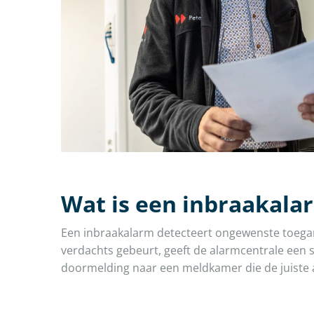
Wat is een inbraakala
Een inbraakalarm detecteert ongewenste toegan
verdachts gebeurt, geeft de alarmcentrale een s
doormelding naar een meldkamer die de juiste a