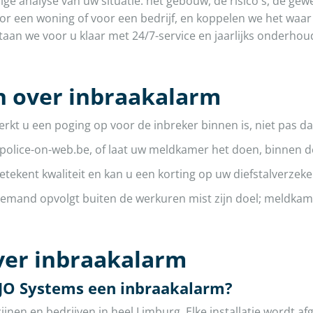
dige analyse van uw situatie: het gebouw, de risico's, de g
or een woning of voor een bedrijf, en koppelen we het waa
aan we voor u klaar met 24/7-service en jaarlijks onderhou
en over inbraakalarm
rkt u een poging op voor de inbreker binnen is, niet pas d
 police-on-web.be, of laat uw meldkamer het doen, binnen 
etekent kwaliteit en kan u een korting op uw diefstalverzek
emand opvolgt buiten de werkuren mist zijn doel; meldkam
ver inbraakalarm
JO Systems een inbraakalarm?
nen en bedrijven in heel Limburg. Elke installatie wordt a