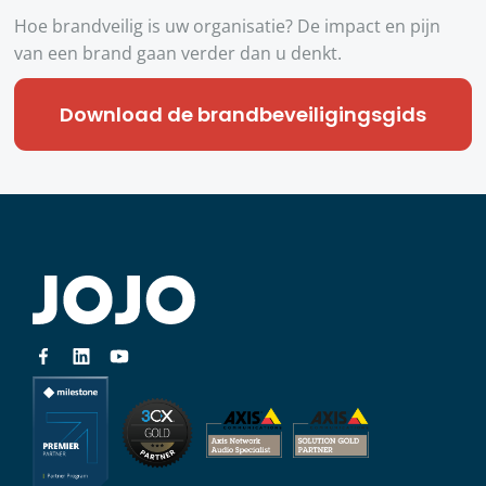
Hoe brandveilig is uw organisatie? De impact en pijn
van een brand gaan verder dan u denkt.
Download de brandbeveiligingsgids