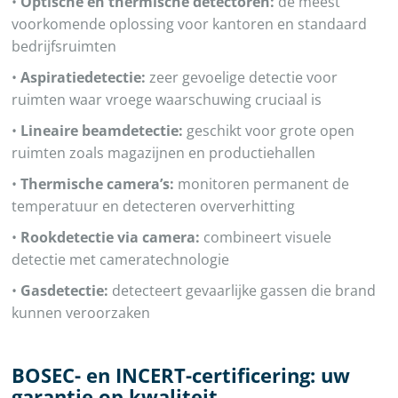
•
Optische en thermische detectoren:
de meest
voorkomende oplossing voor kantoren en standaard
bedrijfsruimten
•
Aspiratiedetectie:
zeer gevoelige detectie voor
ruimten waar vroege waarschuwing cruciaal is
•
Lineaire beamdetectie:
geschikt voor grote open
ruimten zoals magazijnen en productiehallen
•
Thermische camera’s:
monitoren permanent de
temperatuur en detecteren oververhitting
•
Rookdetectie via camera:
combineert visuele
detectie met cameratechnologie
•
Gasdetectie:
detecteert gevaarlijke gassen die brand
kunnen veroorzaken
BOSEC- en INCERT-certificering: uw
garantie op kwaliteit