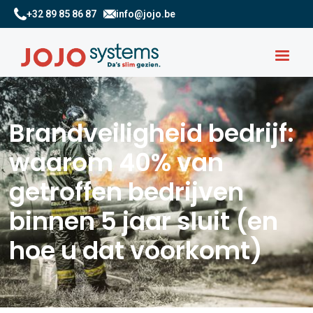
+32 89 85 86 87
info@jojo.be
Brandveiligheid bedrijf:
waarom 40% van
getroffen bedrijven
binnen 5 jaar sluit (en
hoe u dat voorkomt)