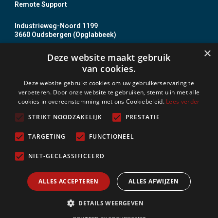
Remote Support
Industrieweg-Noord 1199
3660 Oudsbergen (Opglabbeek)
+32 89 85 86 87
×
Deze website maakt gebruik
info@jojo.be
van cookies.
BTW BE0437 837 610
Deze website gebruikt cookies om uw gebruikerservaring te
B.Z. nr. 20 0031 14
verbeteren. Door onze website te gebruiken, stemt u in met alle
cookies in overeenstemming met ons Cookiebeleid.
Lees verder
Incert Nr. B- 1513
BOSEC B-9408-FD
STRIKT NOODZAKELIJK
PRESTATIE
TARGETING
FUNCTIONEEL
Vergund als onderneming voor installeren van alarm- en
camerasystemen.
NIET-GECLASSIFICEERD
Incert certificaten uitgereikt door J. Bergoens nv blijven
geldig.
ALLES ACCEPTEREN
ALLES AFWIJZEN
-
Algemene voorwaarden
Privacy Policy
DETAILS WEERGEVEN