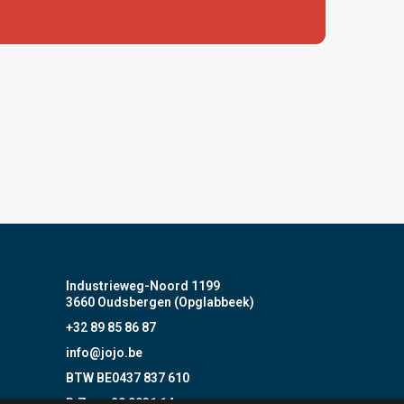
Industrieweg-Noord 1199
3660 Oudsbergen (Opglabbeek)
+32 89 85 86 87
info@jojo.be
BTW BE0437 837 610
B.Z. nr. 20 0031 14