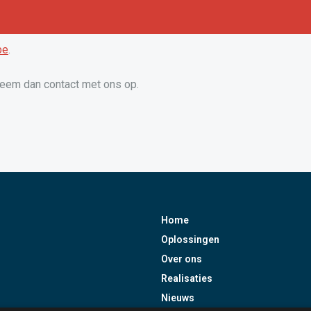
be
.
Neem dan contact met ons op.
Home
Oplossingen
Over ons
Realisaties
Nieuws