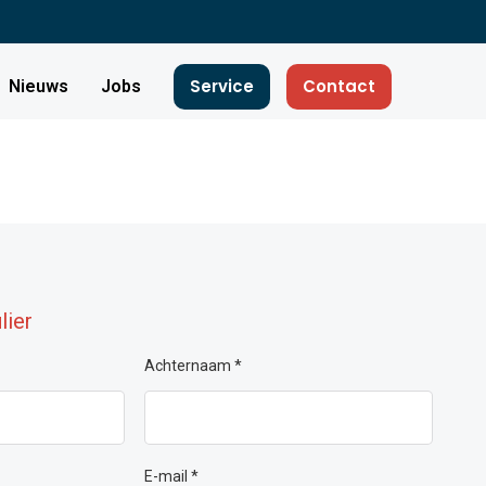
Service
Contact
Nieuws
Jobs
lier
Achternaam *
E-mail *