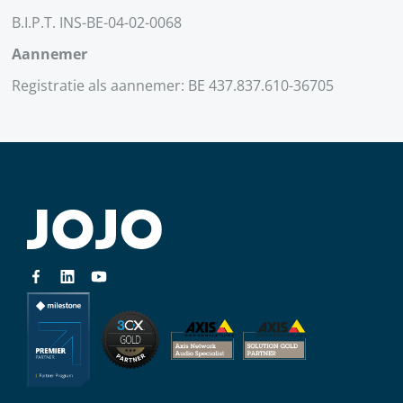
B.I.P.T. INS-BE-04-02-0068
Aannemer
Registratie als aannemer: BE 437.837.610-36705