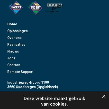
Home
Oplossingen
Over ons
Realisaties
Nieuws
Jobs
Contact
Remote Support
Industrieweg-Noord 1199
3660 Oudsbergen (Opglabbeek)
+32 89 85 86 87
×
Deze website maakt gebruik
info@jojo.be
van cookies.
BTW BE0437 837 610