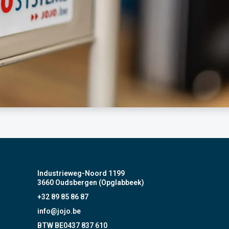
Industrieweg-Noord 1199
3660 Oudsbergen (Opglabbeek)
+32 89 85 86 87
info@jojo.be
BTW BE0437 837 610