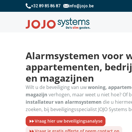
+32 89 85 86 87
info@jojo.be
Alarmsystemen voor 
appartementen, bedrij
en magazijnen
Wilt u de beveiliging van uw
woning, appartemen
magazijn
verhogen, maar weet u niet hoe? Of b
installateur van alarmsystemen
die u hierme
zoeken, bij beveiligingsspecialist JOJO Systems b
Vraag hier uw beveiligingsanalyse
Vraag je gratis offerte of neem contact op