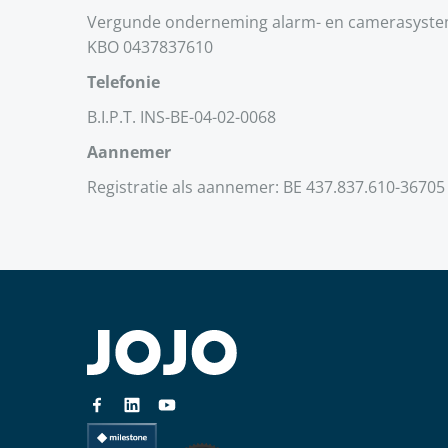
Vergunde onderneming alarm- en camerasyst
KBO 0437837610
Telefonie
B.I.P.T. INS-BE-04-02-0068
Aannemer
Registratie als aannemer: BE 437.837.610-36705