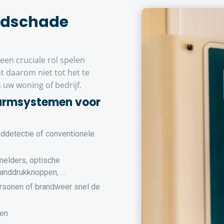
ndschade
en cruciale rol spelen
 daarom niet tot het te
 uw woning of bedrijf.
larmsystemen voor
nddetectie of conventionele
melders, optische
randdrukknoppen, …
rsonen of brandweer snel de
men