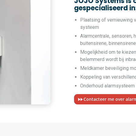
JOJO Systems is 
gespecialiseerd in
Plaatsing of vernieuwing
systeem
Alarmcentrale, sensoren, h
buitensirene, binnensiren
Mogelijkheid om te kiezen
belemmerd wordt bij inbra
Meldkamer beveiliging mo
Koppeling van verschille
Onderhoud alarmsysteem 
Contacteer me over ala