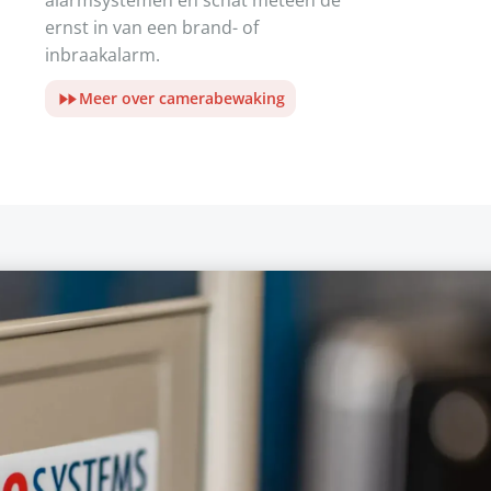
alarmsystemen en schat meteen de
ernst in van een brand- of
inbraakalarm.
Meer over camerabewaking