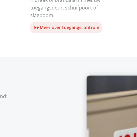
.
inbraak of brandalarm met uw
r
toegangsdeur, schuifpoort of
slagboom.
Meer over toegangscontrole
end: