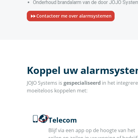
Onderhoud brandalarm van de door JOJO System
Contacteer me over alarmsystemen
Koppel uw alarmsyste
JOJO Systems is
gespecialiseerd
in het integrer
moeiteloos koppelen met:
Telecom
Blijf via een app op de hoogte van het