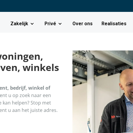
Zakelijk
Privé
Over ons
Realisaties
woningen,
ven, winkels
t, bedrijf, winkel of
ent u op zoek naar een
e kan helpen? Stop met
ent u aan het juiste adres.