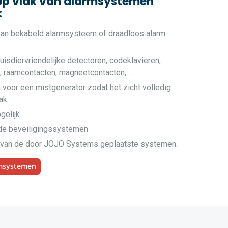
op vlak van alarmsystemen
:
 van bekabeld alarmsysteem of draadloos alarm
uisdiervriendelijke detectoren, codeklavieren,
e, raamcontacten, magneetcontacten, …
 voor een mistgenerator zodat het zicht volledig
ak.
gelijk
nde beveiligingssystemen
van de door JOJO Systems geplaatste systemen.
rmsystemen