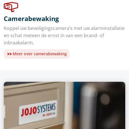
Camerabewaking
Koppel uw beveiligingscamera’s met uw alarminstallatie
en schat meteen de ernst in van een brand- of
inbraakalarm.
Meer over camerabewaking