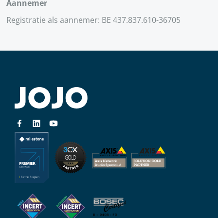
Aannemer
Registratie als aannemer: BE 437.837.610-36705