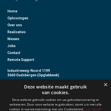
Home
Oplossingen
Over ons
Realisaties
Nieuws
Jobs
Contact
Remote Support
Industrieweg-Noord 1199
3660 Oudsbergen (Opglabbeek)
+32 89 85 86 87
×
Deze website maakt gebruik
info@jojo.be
van cookies.
BTW BE0437 837 610
Deze website gebruikt cookies om uw gebruikerservaring te
B.Z. nr. 20 0031 14
verbeteren. Door onze website te gebruiken, stemt u in met alle
cookies in overeenstemming met ons Cookiebeleid.
Lees verder
Incert Nr. B- 1513